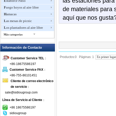
las estaciones para 
Establece Patio
Fuego hoyos al aire libre
de materiales para s
Hamacas
aquí que nos gusta?
Las mesas de picnic
Los plantadores al aire libre
Más categorías
Mobiliario de comedor al aire
libre
Información de Contacto
Mosaico de muebles de exterior
Productos:0 Páginas: 1
En primer luga
Customer Service TEL
：
Muebles de aluminio fundido al
aire libre
+86-18675586197
Muebles de exterior de aluminio
Customer Service FAX
：
+86-755-86101451
Muebles de exterior de bambú
Cliente de correo electrónico
muebles de jardín de plástico
de servicio
：
Muebles de lujo
sale@sidiougroup.com
muebles de madera al aire libre
Línea de Servicio al Cliente
：
Muebles de madera de teca
+86 18675586197
Muebles de mimbre al aire libre
sidiougroup