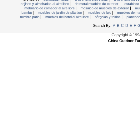
|
|
cojines y almohadas al aire libre
de metal muebles de exterior
establece
|
|
mobiliario de comedor al aire libre
mosaico de muebles de exterior
mue
|
|
|
bambú
muebles de jardín de plástico
muebles de lujo
muebles de mad
|
|
|
mimbre patio
muebles del hotel al aire libre
pérgolas y toldos
planeado
Search By:
A
B
C
D
E
F
Copyright © 199
China Outdoor Fur