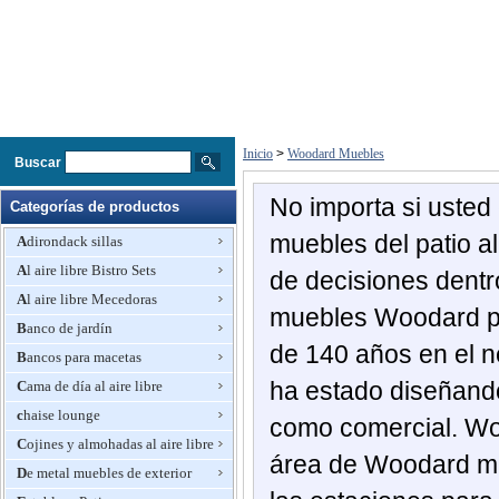
Inicio
>
Woodard Muebles
Buscar
No importa si usted
Categorías de productos
muebles del patio al
Adirondack sillas
Al aire libre Bistro Sets
de decisiones dentr
Al aire libre Mecedoras
muebles Woodard pat
Banco de jardín
de 140 años en el n
Bancos para macetas
ha estado diseñand
Cama de día al aire libre
chaise lounge
como comercial. Wo
Cojines y almohadas al aire libre
área de Woodard mu
De metal muebles de exterior