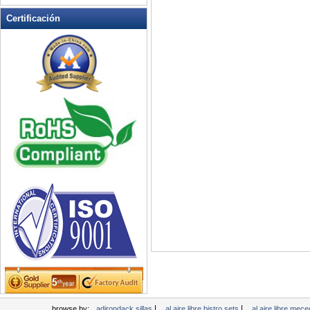
Muebles de mimbre Patio
Certificación
Muebles del hotel al aire libre
Pérgolas y Toldos
Planeadores aire libre y
Columpios
Silla plegable
Sillas de patio al aire libre
Tabla de ocio
Woodard Muebles
|
|
browse by:
adirondack sillas
al aire libre bistro sets
al aire libre mec