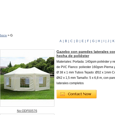
Inicio
> G
A
|
B
|
C
|
D
|
E
|
F
|
G
|
H
|
I
|
J
|
K
Gazebo con paredes laterales co
hecha de poliéster
Materiales: Portada: 140gsm poliéster y r
de PVC Flanco: poliester 160gsm Pierna y
Ø 38 x 1 mm Tubos Tejado: Ø32 x 1mm Co
Ø42 x 1,5 mm Tamaño: 5 x 6,8 m, con par
laterales completos
No:ODF00576