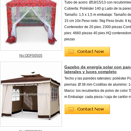
Tubo de acero: Ø18/15/13 con recubrimie
Cubierta: Poliéster 140 g Lado de la pared
Tamaño: 1,5 x 1,5 m embalaje: Tamaño del
15 cm 10x Peso neto: 5kg Peso bruto: 6 k
Contenedor de 20 pies: 2300 piezas Con
pies: 4660 piezas 40 pies HQ contenedor
piezas
No:ODF00505
Gazebo de energía solar con pan
laterales y luces completo
Techo y las paredes laterales: poliéster P
piernas: Ø 38 mm Costillas de aluminio: 
Marco: los recubiertos de polvo de color 
m Embalaje: cada pieza / caja de cartón 