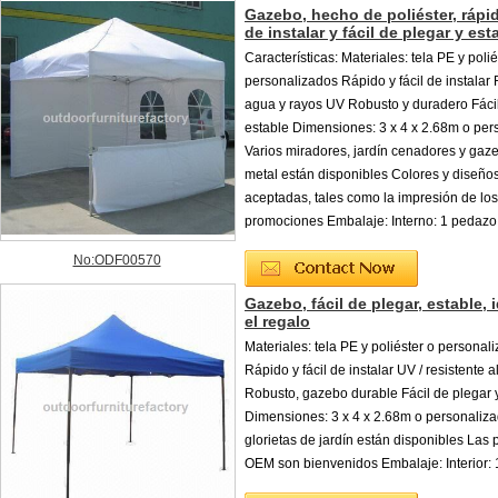
Gazebo, hecho de poliéster, rápid
de instalar y fácil de plegar y est
Características: Materiales: tela PE y polié
personalizados Rápido y fácil de instalar 
agua y rayos UV Robusto y duradero Fácil
estable Dimensiones: 3 x 4 x 2.68m o per
Varios miradores, jardín cenadores y gaz
metal están disponibles Colores y diseño
aceptadas, tales como la impresión de los
promociones Embalaje: Interno: 1 pedazo 
No:ODF00570
Gazebo, fácil de plegar, estable, 
el regalo
Materiales: tela PE y poliéster o personal
Rápido y fácil de instalar UV / resistente 
Robusto, gazebo durable Fácil de plegar 
Dimensiones: 3 x 4 x 2.68m o personaliza
glorietas de jardín están disponibles Las 
OEM son bienvenidos Embalaje: Interior: 