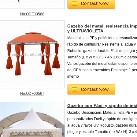
No:ODF00568
Gazebo del metal, resistencia im
y ULTRAVIOLETA
Material: tela PE y poliéster o personaliza
rápido de configurar Resistente al agua y
Robusto, gazebo durable Fácil de plegar 
Tamaño (L x W x H): 3 x 4 x 2.68m o pers
Varios gazebo del metal están disponible
del OEM son bienvenidos Embalaje: 1 ped
interno
No:ODF00567
Gazebo con Fácil y rápido de ins
Gazebo Descripción: Material: tela PE y po
personalizados Fácil y rápido de configur
al agua y rayos UV Robusto, gazebo durab
plegar y estable Tamaño (L x W x H): 3 x 