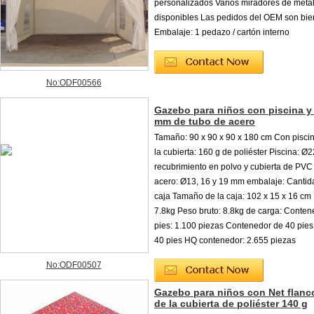
personalizados Varios miradores de metal
disponibles Las pedidos del OEM son bi
Embalaje: 1 pedazo / cartón interno
No:ODF00566
Gazebo para niños con piscina y
mm de tubo de acero
Tamaño: 90 x 90 x 90 x 180 cm Con piscin
la cubierta: 160 g de poliéster Piscina: 
recubrimiento en polvo y cubierta de PV
acero: Ø13, 16 y 19 mm embalaje: Cantida
caja Tamaño de la caja: 102 x 15 x 16 cm
7.8kg Peso bruto: 8.8kg de carga: Conten
pies: 1.100 piezas Contenedor de 40 pies
40 pies HQ contenedor: 2.655 piezas
No:ODF00507
Gazebo para niños con Net flanc
de la cubierta de poliéster 140 g