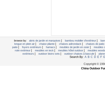
|
|
browse by:
abris de jardin et marquises
bambou mobilier d'extérieur
ban
|
|
|
longue en plein air
chaise pliante
chaises adirondack
chaises de patio 
|
|
|
|
patio
foyers extérieurs
hamacs
meubles de jardin en osier
meubles d
|
|
|
rotin extérieur
meubles en teck
meubles hôtel outdoor
meubles wood
|
|
|
extérieurs
outdoor bistro sets
outdoor chaises à bascule
plane
Search By:
A
B
C
D
E
F
Copyright © 199
China Outdoor Fur