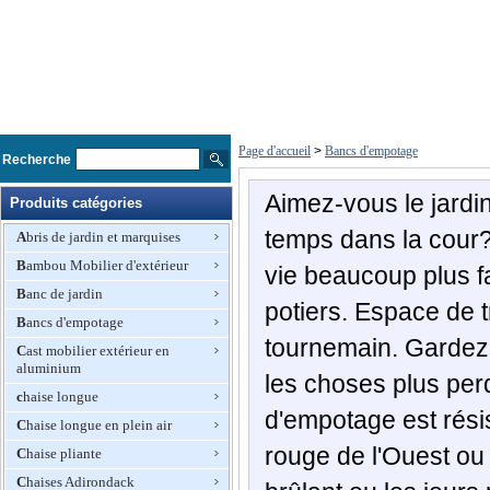
Page d'accueil
>
Bancs d'empotage
Recherche
Aimez-vous le jard
Produits catégories
temps dans la cour?
Abris de jardin et marquises
Bambou Mobilier d'extérieur
vie beaucoup plus f
Banc de jardin
potiers. Espace de t
Bancs d'empotage
tournemain. Gardez 
Cast mobilier extérieur en
aluminium
les choses plus per
chaise longue
d'empotage est rési
Chaise longue en plein air
rouge de l'Ouest ou 
Chaise pliante
Chaises Adirondack