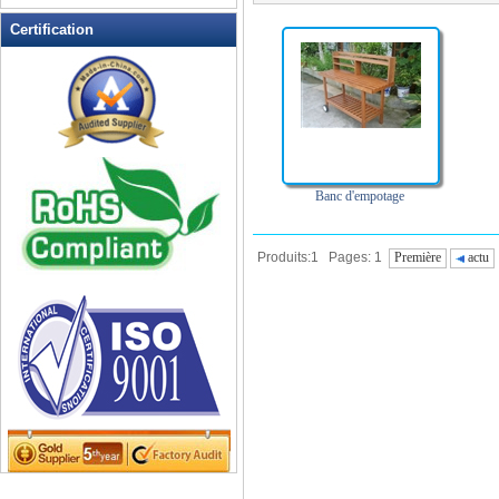
Mobilier de salle à manger en
plein air
Certification
Mosaïque de meubles extérieurs
Outdoor Bistro Sets
Outdoor Chaises à bascule
Planeurs extérieur et balançoires
Planters extérieur
Tableau Loisirs
Banc d'empotage
Tables de pique-nique
Produits:1 Pages: 1
Première
actu