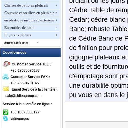
brûlant ou les jour
Chaises de patio en plein air
Cèdre Table de remp
Coussins et oreillers en plein air
Cedar; cèdre blanc
en plastique meubles d'extérieur
Banc; robuste Tabl
Ensembles de patio
Foyers extérieurs
de Cèdre Banc de Po
Autres catégories
de finition pour pro
Hamacs
Coordonnées
gigogne plateaux et
Meubles de jardin en osier
Customer Service TEL
：
Meubles de luxe en plein air
outils et de fourni
+86-18675586197
Meubles d'extérieur en
d'empotage sont prat
aluminium
Customer Service FAX
：
+86-755-86101451
une durabilité opt
meubles en bois en plein air
Email Service à la clientèle
：
Meubles en rotin extérieur
pu vous en dans le 
sale@sidiougroup.com
Meubles en teck
Service à la clientèle en ligne
：
Meubles Hôtel Outdoor
+86 18675586197
Meubles Woodard
sidiougroup
Mobilier de jardin en métal