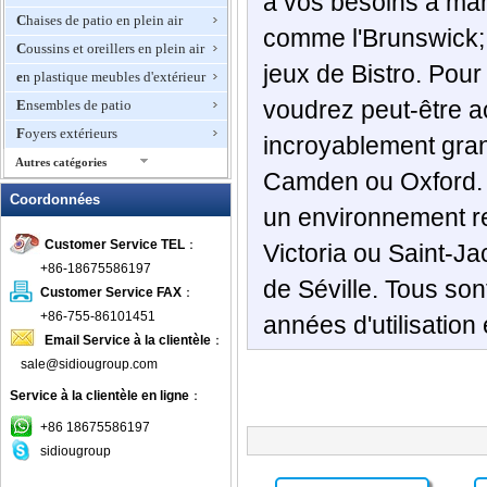
à vos besoins à man
Chaises de patio en plein air
comme l'Brunswick; 
Coussins et oreillers en plein air
jeux de Bistro. Pour
en plastique meubles d'extérieur
voudrez peut-être 
Ensembles de patio
Foyers extérieurs
incroyablement gran
Autres catégories
Camden ou Oxford. 
Hamacs
Coordonnées
un environnement re
Meubles de jardin en osier
Customer Service TEL
：
Meubles de luxe en plein air
Victoria ou Saint-J
+86-18675586197
Meubles d'extérieur en
de Séville. Tous son
aluminium
Customer Service FAX
：
+86-755-86101451
années d'utilisation
meubles en bois en plein air
Email Service à la clientèle
：
Meubles en rotin extérieur
sale@sidiougroup.com
Meubles en teck
Service à la clientèle en ligne
：
Meubles Hôtel Outdoor
+86 18675586197
Meubles Woodard
sidiougroup
Mobilier de jardin en métal