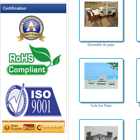
Mobilier de salle à manger en
plein air
Certification
Mosaïque de meubles extérieurs
Outdoor Bistro Sets
Outdoor Chaises à bascule
Planeurs extérieur et balançoires
Ensemble de patio
Planters extérieur
Tableau Loisirs
Tables de pique-nique
Sofa Set Patio