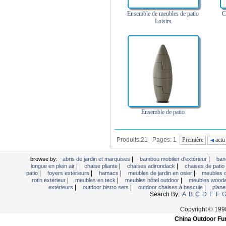
Ensemble de meubles de patio
C
Loisirs
Ensemble de patio
Produits:21 Pages: 1
Première
actu
|
|
browse by:
abris de jardin et marquises
bambou mobilier d'extérieur
ban
|
|
|
longue en plein air
chaise pliante
chaises adirondack
chaises de patio 
|
|
|
|
patio
foyers extérieurs
hamacs
meubles de jardin en osier
meubles d
|
|
|
rotin extérieur
meubles en teck
meubles hôtel outdoor
meubles wood
|
|
|
extérieurs
outdoor bistro sets
outdoor chaises à bascule
plane
Search By:
A
B
C
D
E
F
Copyright © 199
China Outdoor Fur