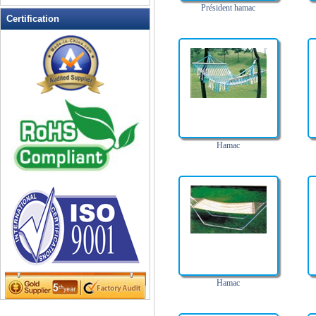
Mobilier de salle à manger en
Président hamac
plein air
Certification
Mosaïque de meubles extérieurs
Outdoor Bistro Sets
Outdoor Chaises à bascule
Planeurs extérieur et balançoires
Planters extérieur
Tableau Loisirs
Tables de pique-nique
Hamac
Hamac