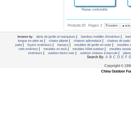
Hamac confortable
Produits:35 Pages: 2
Première
actu
|
|
browse by:
abris de jardin et marquises
bambou mobilier d'extérieur
ban
|
|
|
longue en plein air
chaise pliante
chaises adirondack
chaises de patio 
|
|
|
|
patio
foyers extérieurs
hamacs
meubles de jardin en osier
meubles d
|
|
|
rotin extérieur
meubles en teck
meubles hôtel outdoor
meubles wood
|
|
|
extérieurs
outdoor bistro sets
outdoor chaises à bascule
plane
Search By:
A
B
C
D
E
F
Copyright © 199
China Outdoor Fur