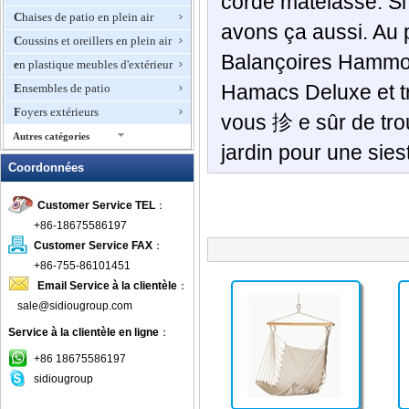
corde matelassé. Si 
Chaises de patio en plein air
avons ça aussi. Au 
Coussins et oreillers en plein air
Balançoires Hammock
en plastique meubles d'extérieur
Hamacs Deluxe et tre
Ensembles de patio
Foyers extérieurs
vous 抮 e sûr de tro
Autres catégories
jardin pour une sie
Hamacs
Coordonnées
Meubles de jardin en osier
Customer Service TEL
：
Meubles de luxe en plein air
+86-18675586197
Meubles d'extérieur en
aluminium
Customer Service FAX
：
+86-755-86101451
meubles en bois en plein air
Email Service à la clientèle
：
Meubles en rotin extérieur
sale@sidiougroup.com
Meubles en teck
Service à la clientèle en ligne
：
Meubles Hôtel Outdoor
+86 18675586197
Meubles Woodard
sidiougroup
Mobilier de jardin en métal