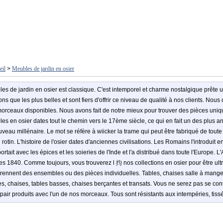
eil
>
Meubles de jardin en osier
es de jardin en osier est classique. C'est intemporel et charme nostalgique prête 
ns que les plus belles et sont fiers d'offrir ce niveau de qualité à nos clients. Nous 
orceaux disponibles. Nous avons fait de notre mieux pour trouver des pièces uniques
es en osier dates tout le chemin vers le 17ème siècle, ce qui en fait un des plus a
uveau millénaire. Le mot se réfère à wiicker la trame qui peut être fabriqué de toute 
 rotin. L'histoire de l'osier dates d'anciennes civilisations. Les Romains l'introduit
 portait avec les épices et les soieries de l'Inde et l'a distribué dans toute l'Europ
s 1840. Comme toujours, vous trouverez l 抣 nos collections en osier pour être ultra
ennent des ensembles ou des pièces individuelles. Tables, chaises salle à manger
s, chaises, tables basses, chaises berçantes et transats. Vous ne serez pas se con
pair produits avec l'un de nos morceaux. Tous sont résistants aux intempéries, tissé 