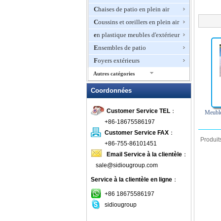
Chaises de patio en plein air
Coussins et oreillers en plein air
en plastique meubles d'extérieur
Ensembles de patio
Foyers extérieurs
Autres catégories
Hamacs
Coordonnées
Meubles de jardin en osier
Customer Service TEL
：
Meubles de luxe en plein air
Meuble
+86-18675586197
Meubles d'extérieur en
aluminium
Customer Service FAX
：
Produi
+86-755-86101451
meubles en bois en plein air
Email Service à la clientèle
：
Meubles en rotin extérieur
sale@sidiougroup.com
Meubles en teck
Service à la clientèle en ligne
：
Meubles Hôtel Outdoor
+86 18675586197
Meubles Woodard
sidiougroup
Mobilier de jardin en métal