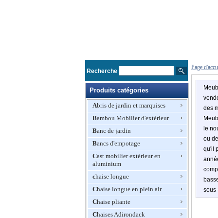
Page d'accu
Recherche
Meubl
Produits catégories
vendo
Abris de jardin et marquises
des m
Bambou Mobilier d'extérieur
Meubl
le no
Banc de jardin
ou de
Bancs d'empotage
qu'il
Cast mobilier extérieur en
année
aluminium
compr
chaise longue
basse
Chaise longue en plein air
sous-
Chaise pliante
Chaises Adirondack