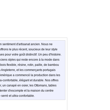
un sentiment d'artisanat ancien. Nous ne
offrons le plus récent, soucieux de leur style
 pour votre goût distinctif. Un peu d'histoire.
nciens styles qui reste encore à la mode dans
bois flexible, résine, rotin, paille, de bambou
 en Angleterre, et les commerçants portugais
e. L'Amérique a commencé la production dans les
-confortable, élégant et durable. Nos offres
, un canapé en osier, les Ottomans, tables
tenter d'escompte et la maison du centre
serré et ultra-confortable.