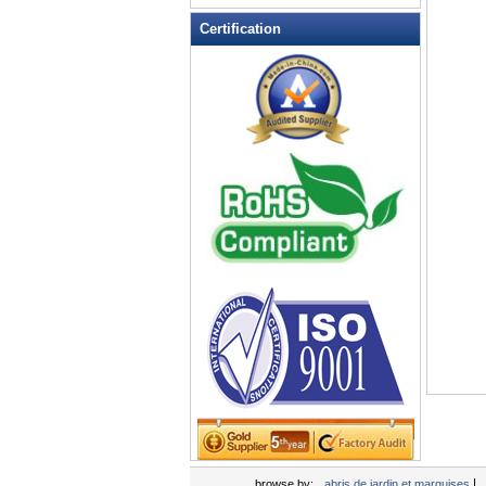
Mobilier de salle à manger en
plein air
Certification
Mosaïque de meubles extérieurs
Outdoor Bistro Sets
Outdoor Chaises à bascule
Planeurs extérieur et balançoires
Planters extérieur
Tableau Loisirs
Tables de pique-nique
|
browse by:
abris de jardin et marquises