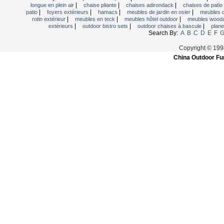
|
|
|
longue en plein air
chaise pliante
chaises adirondack
chaises de patio 
|
|
|
|
patio
foyers extérieurs
hamacs
meubles de jardin en osier
meubles d
|
|
|
rotin extérieur
meubles en teck
meubles hôtel outdoor
meubles wood
|
|
|
extérieurs
outdoor bistro sets
outdoor chaises à bascule
plane
Search By:
A
B
C
D
E
F
Copyright © 199
China Outdoor Fur