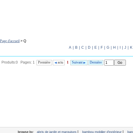
Page d'accueil
> Q
A
|
B
|
C
|
D
|
E
|
F
|
G
|
H
|
I
|
J
|
K
Produits:0 Pages: 1
Première
actu
1
Suivant
Dernière
|
|
browse by:
abris de jardin et marquises
bambou mobilier d'extérieur
ban