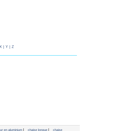
X
|
Y
|
Z
|
|
ieur en aluminium
chaise longue
chaise