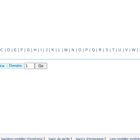
C
|
D
|
E
|
F
|
G
|
H
|
I
|
J
|
K
|
L
|
M
|
N
|
O
|
P
|
Q
|
R
|
S
|
T
|
U
|
V
|
W
|
nt
Dernière
|
|
|
bambou mobilier d'extérieur
banc de jardin
bancs d'empotage
cast mobilier extér