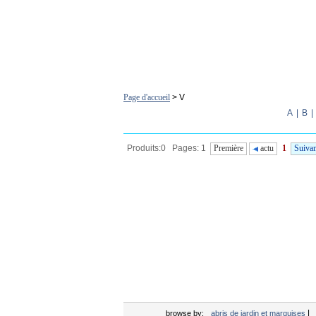
Page d'accueil
> V
A
|
B
|
Produits:0 Pages: 1
Première
actu
1
Suiva
|
browse by:
abris de jardin et marquises