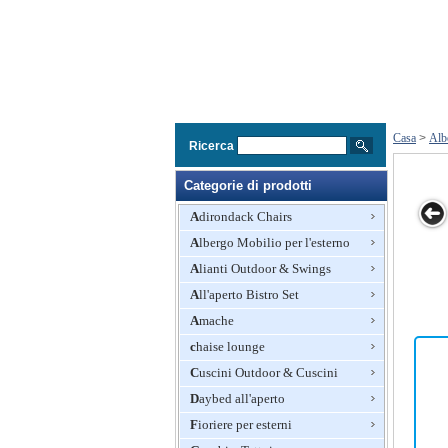
Casa
>
Alb
Ricerca
Categorie di prodotti
Adirondack Chairs
Albergo Mobilio per l'esterno
Furniture
Outdoor
Outdoor
Hotel Furniture
mobili in vi
Alianti Outdoor & Swings
furnitue 1
Furniture
1
All'aperto Bistro Set
Wicker
Amache
chaise lounge
Cuscini Outdoor & Cuscini
Daybed all'aperto
Fioriere per esterni