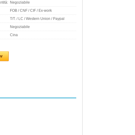
tità:
Negoziabile
FOB / CNF / CIF / Ex-work
T/T. / LC / Western Union / Paypal
Negoziabile
Cina