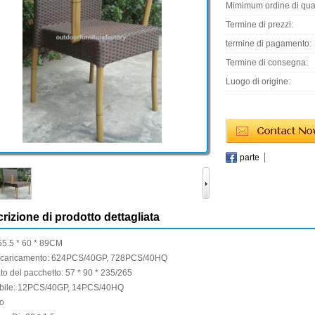
Mimimum ordine di quan
Termine di prezzi:
termine di pagamento:
Termine di consegna:
Luogo di origine:
parte
rizione di prodotto dettagliata
55.5
*
60
*
89CM
 caricamento
:
624PCS/40GP
,
728PCS/40HQ
to del pacchetto
:
57
*
90
*
235/265
bile:
12PCS/40GP
,
14PCS/40HQ
to