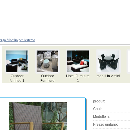
ergo Mobilio per l'esterno
mini
Mobili per
hotel Furniture
hotel Furniture
Outdoor
esterni
Furniture
Bamboo
Guarda Chair
produit:
Chair
Modello n:
Prezzo unitario: