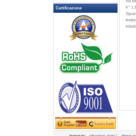
Alu
tu
Rocking Chairs all'aperto
8
*
1,3
Certificazione
Sedia pieghevole
Sguar
Sedie patio esterno
feetpl
Imball
Tavoli da picnic
Tempo libero Tabella
Wicker Patio Mobili
Woodard Mobili
|
browse by:
adirondack chairs
albergo mo