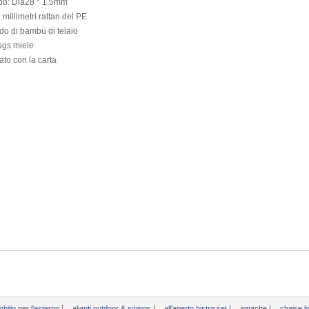
bo
:
Dia28
* 1.5mm
 millimetri
rattan del PE
do
di bambù
di
telaio
ugs
miele
ato
con la carta
|
|
|
|
bilio per l'esterno
alianti outdoor & swings
all'aperto bistro set
amache
chaise 