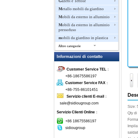
Gazebi e Tettoie
Metallo mobili da giardino
Mobili da esterno in alluminio
Mobili da esterno in alluminio
pressofuso
mobili da giardino in plastica
Altre categorie
Mobili da giardino in rattan
Informazioni di contatto
Mobili di bambù per esterni
Customer Service TEL
：
Mobili di lusso per esterni
+86-18675586197
mobili in legno per esterni
Customer Service FAX
：
Mobili in teak
+86-755-86101451
Mosaico mobili da giardino
Desc
Servizio clienti E-mail
：
Panche invasatura
sale@sidiougroup.com
Size
:
Panchina da giardino
Servizio Clienti Online
：
Qty di
Patio Set
Forma
+86 18675586197
Pits fuoco all'aperto
Impila
sidiougroup
salda
Pranzo Mobili da giardino