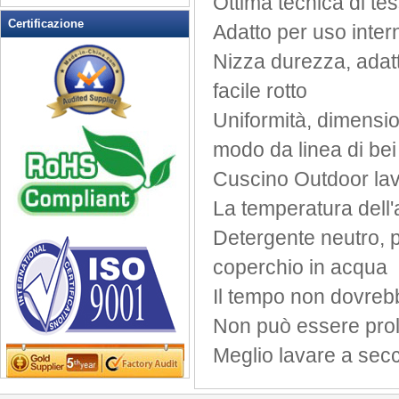
Ottima
tecnica di tes
Rocking Chairs all'aperto
Certificazione
Adatto per
uso inter
Sedia pieghevole
Nizza
durezza,
adat
Sedie patio esterno
Tavoli da picnic
facile
rotto
Tempo libero Tabella
Uniformità
,
dimensi
Wicker Patio Mobili
modo da
linea
di
bei
Woodard Mobili
Cuscino
Outdoor
la
La temperatura dell
Detergente neutro
,
coperchio
in acqua
Il tempo non
dovreb
Non può essere
pro
Meglio
lavare a sec