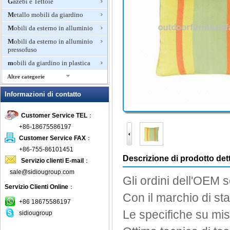
Gazebi e Tettoie
Metallo mobili da giardino
Mobili da esterno in alluminio
Mobili da esterno in alluminio
pressofuso
mobili da giardino in plastica
Altre categorie
Mobili da giardino in rattan
Informazioni di contatto
Mobili di bambù per esterni
Customer Service TEL
：
Mobili di lusso per esterni
+86-18675586197
mobili in legno per esterni
Customer Service FAX
：
Mobili in teak
+86-755-86101451
Mosaico mobili da giardino
Descrizione di prodotto dett
Servizio clienti E-mail
：
Panche invasatura
sale@sidiougroup.com
Gli ordini dell'OEM
s
Panchina da giardino
Servizio Clienti Online
：
Con
il marchio di s
Patio Set
+86 18675586197
Pits fuoco all'aperto
Le specifiche su mi
sidiougroup
Pranzo Mobili da giardino