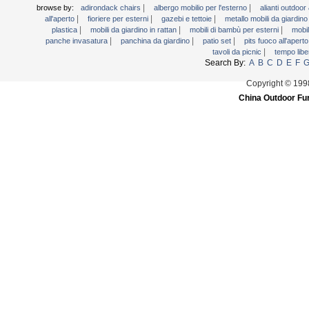
|
|
browse by:
adirondack chairs
albergo mobilio per l'esterno
alianti outdoo
|
|
|
all'aperto
fioriere per esterni
gazebi e tettoie
metallo mobili da giardin
|
|
|
plastica
mobili da giardino in rattan
mobili di bambù per esterni
mobil
|
|
|
panche invasatura
panchina da giardino
patio set
pits fuoco all'apert
|
tavoli da picnic
tempo libe
Search By:
A
B
C
D
E
F
Copyright © 199
China Outdoor Fur