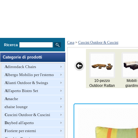
Casa
>
Cuscini Outdoor & Cuscini
Ricerca
Categorie di prodotti
Adirondack Chairs
Albergo Mobilio per l'esterno
10-pezzo
Mobili da
Alianti Outdoor & Swings
Outdoor Rattan
giardino in
All'aperto Bistro Set
Divano Set,
rattan, cuscini
Cuscini
impermeabili e
Amache
impermeabili e
cuscini
cuscini
chaise lounge
Cuscini Outdoor & Cuscini
Daybed all'aperto
Fioriere per esterni