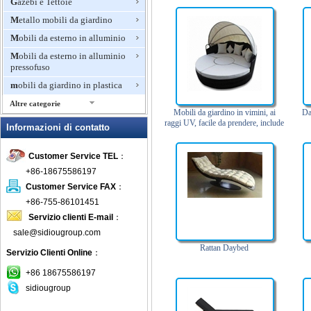
Gazebi e Tettoie
Metallo mobili da giardino
Mobili da esterno in alluminio
Mobili da esterno in alluminio
pressofuso
mobili da giardino in plastica
Altre categorie
Mobili da giardino in vimini, ai
Da
Mobili da giardino in rattan
raggi UV, facile da prendere, include
Informazioni di contatto
cuscino e Daybed
Mobili di bambù per esterni
Customer Service TEL
：
Mobili di lusso per esterni
+86-18675586197
mobili in legno per esterni
Customer Service FAX
：
Mobili in teak
+86-755-86101451
Mosaico mobili da giardino
Servizio clienti E-mail
：
Panche invasatura
sale@sidiougroup.com
Panchina da giardino
Rattan Daybed
Servizio Clienti Online
：
Patio Set
+86 18675586197
Pits fuoco all'aperto
sidiougroup
Pranzo Mobili da giardino