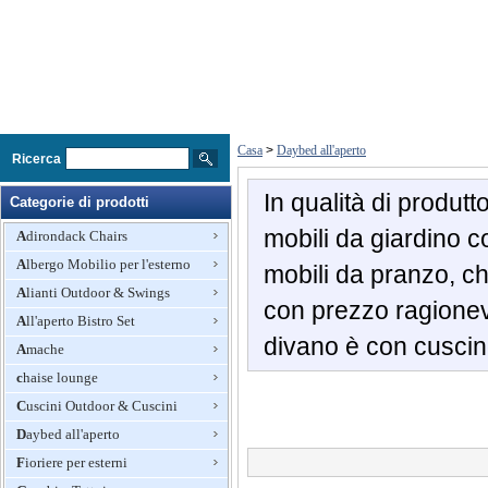
Casa
>
Daybed all'aperto
Ricerca
In qualità di produtt
Categorie di prodotti
mobili da giardino c
Adirondack Chairs
Albergo Mobilio per l'esterno
mobili da pranzo, c
Alianti Outdoor & Swings
con prezzo ragionevo
All'aperto Bistro Set
divano è con cuscin
Amache
chaise lounge
Cuscini Outdoor & Cuscini
Daybed all'aperto
Fioriere per esterni