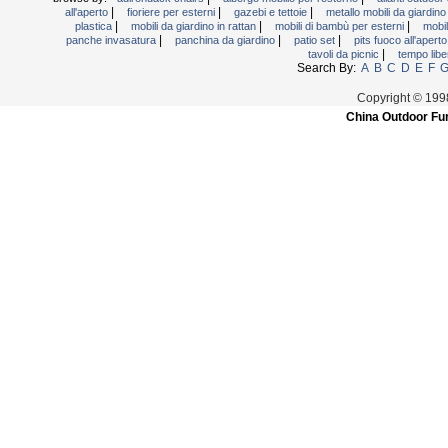
|
|
|
all'aperto
fioriere per esterni
gazebi e tettoie
metallo mobili da giardin
|
|
|
plastica
mobili da giardino in rattan
mobili di bambù per esterni
mobil
|
|
|
panche invasatura
panchina da giardino
patio set
pits fuoco all'apert
|
tavoli da picnic
tempo libe
Search By:
A
B
C
D
E
F
Copyright © 199
China Outdoor Fur