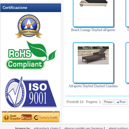
Rocking Chairs all'aperto
Certificazione
Sedia pieghevole
Sedie patio esterno
Tavoli da picnic
Beach Lounge Daybed all'aperto
G
Tempo libero Tabella
Wicker Patio Mobili
Woodard Mobili
All'aperto Daybed Daybed Giardino
Prodotti:16 Pagine: 1
Primo
Prev
|
|
browse by:
adirondack chairs
albergo mobilio per l'esterno
alianti outdoo