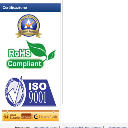
Rocking Chairs all'aperto
Certificazione
Sedia pieghevole
Sedie patio esterno
Tavoli da picnic
Tempo libero Tabella
Wicker Patio Mobili
Woodard Mobili
|
|
browse by:
adirondack chairs
albergo mobilio per l'esterno
alianti outdoo