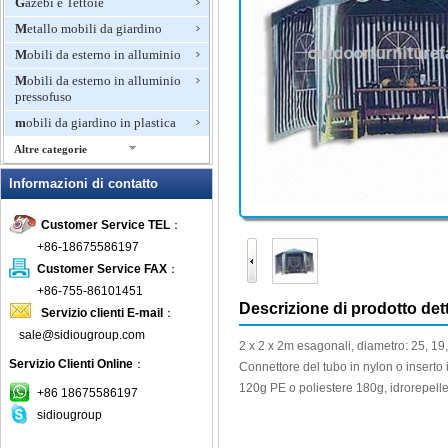
Gazebi e Tettoie
Metallo mobili da giardino
Mobili da esterno in alluminio
Mobili da esterno in alluminio
pressofuso
mobili da giardino in plastica
Altre categorie
Mobili da giardino in rattan
Informazioni di contatto
Mobili di bambù per esterni
Customer Service TEL
：
Mobili di lusso per esterni
+86-18675586197
mobili in legno per esterni
Customer Service FAX
：
Mobili in teak
+86-755-86101451
Mosaico mobili da giardino
Descrizione di prodotto dett
Servizio clienti E-mail
：
Panche invasatura
sale@sidiougroup.com
2 x 2 x
2m
esagonali
, diametro
: 25
, 19
Panchina da giardino
Servizio Clienti Online
：
Connettore
del tubo
in nylon
o
inserto
Patio Set
120g
PE o
poliestere
180g
,
idrorepell
+86 18675586197
Pits fuoco all'aperto
sidiougroup
Pranzo Mobili da giardino