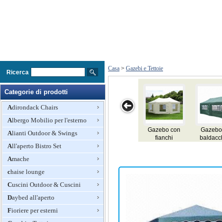
Casa
>
Gazebi e Tettoie
Ricerca
Categorie di prodotti
Adirondack Chairs
Albergo Mobilio per l'esterno
Gazebo con
Gazebo del
Gazebo del
Hexagon
W
Alianti Outdoor & Swings
fianchi
baldacchino
baldacchino
Gazebo
All'aperto Bistro Set
completi,
della tenda con
della tenda
realizzate in
420D Oxford
Amache
poliestere
con il
rivestimento
chaise lounge
d'argento
Cuscini Outdoor & Cuscini
Daybed all'aperto
Fioriere per esterni