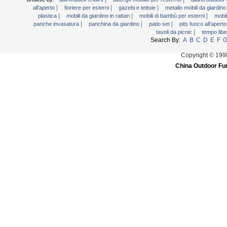
|
|
|
all'aperto
fioriere per esterni
gazebi e tettoie
metallo mobili da giardin
|
|
|
plastica
mobili da giardino in rattan
mobili di bambù per esterni
mobil
|
|
|
panche invasatura
panchina da giardino
patio set
pits fuoco all'apert
|
tavoli da picnic
tempo libe
Search By:
A
B
C
D
E
F
Copyright © 199
China Outdoor Fur