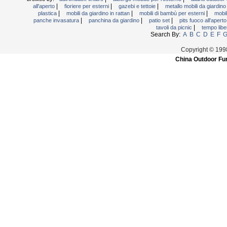
|
|
|
all'aperto
fioriere per esterni
gazebi e tettoie
metallo mobili da giardin
|
|
|
plastica
mobili da giardino in rattan
mobili di bambù per esterni
mobil
|
|
|
panche invasatura
panchina da giardino
patio set
pits fuoco all'apert
|
tavoli da picnic
tempo libe
Search By:
A
B
C
D
E
F
Copyright © 199
China Outdoor Fur