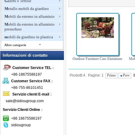
Gazebi e Tettoie
Metallo mobili da giardino
Mobili da esterno in alluminio
Mobili da esterno in alluminio
pressofuso
mobili da giardino in plastica
Altre categorie
Mobili da giardino in rattan
Informazioni di contatto
Outdoor Furniture Cast Aluminum
Mobi
Mobili di bambù per esterni
Customer Service TEL
：
Mobili di lusso per esterni
+86-18675586197
Prodotti:4 Pagine: 1
Primo
Prev
1
mobili in legno per esterni
Customer Service FAX
：
Mobili in teak
+86-755-86101451
Mosaico mobili da giardino
Servizio clienti E-mail
：
Panche invasatura
sale@sidiougroup.com
Panchina da giardino
Servizio Clienti Online
：
Patio Set
+86 18675586197
Pits fuoco all'aperto
sidiougroup
Pranzo Mobili da giardino