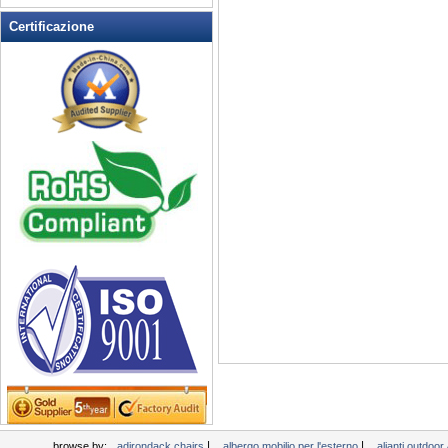
Rocking Chairs all'aperto
Certificazione
Sedia pieghevole
Sedie patio esterno
Tavoli da picnic
Tempo libero Tabella
Wicker Patio Mobili
Woodard Mobili
|
|
browse by:
adirondack chairs
albergo mobilio per l'esterno
alianti outdoo