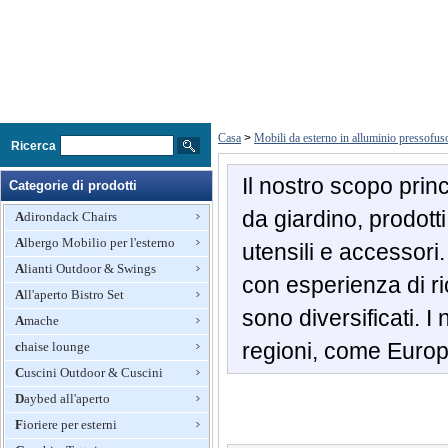
Casa
>
Mobili da esterno in alluminio pressofus
Ricerca
Il nostro scopo princ
Categorie di prodotti
da giardino, prodotti 
Adirondack Chairs
Albergo Mobilio per l'esterno
utensili e accessori
Alianti Outdoor & Swings
con esperienza di ric
All'aperto Bistro Set
sono diversificati. I
Amache
regioni, come Europ
chaise lounge
Cuscini Outdoor & Cuscini
Daybed all'aperto
Fioriere per esterni