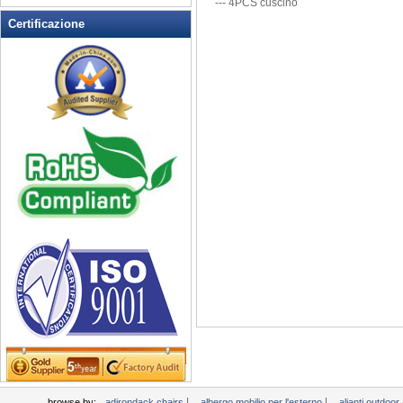
---
4PCS
cuscino
Rocking Chairs all'aperto
Certificazione
Sedia pieghevole
Sedie patio esterno
Tavoli da picnic
Tempo libero Tabella
Wicker Patio Mobili
Woodard Mobili
|
|
browse by:
adirondack chairs
albergo mobilio per l'esterno
alianti outdoo