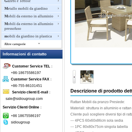
Gazebi e Tettoie
Metallo mobili da giardino
Mobili da esterno in alluminio
Mobili da esterno in alluminio
pressofuso
mobili da giardino in plastica
Altre categorie
Mobili da giardino in rattan
Informazioni di contatto
Mobili di bambù per esterni
Customer Service TEL
：
Mobili di lusso per esterni
+86-18675586197
mobili in legno per esterni
Customer Service FAX
：
Mobili in teak
+86-755-86101451
Mosaico mobili da giardino
Descrizione di prodotto dett
Servizio clienti E-mail
：
Panche invasatura
sale@sidiougroup.com
Rattan
Mobili
da pranzo
Presiede:
Panchina da giardino
Servizio Clienti Online
：
Materiali: struttura
in alluminio
e
rattan
Patio Set
Cliente può scegliere
diversi
tipi di
rat
+86 18675586197
Pits fuoco all'aperto
---
4PCS
60x60x86cm
sola sedia
sidiougroup
---
1PC
80x80x75cm
singola tabella
Pranzo Mobili da giardino