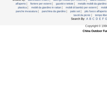
|
|
|
all'aperto
fioriere per esterni
gazebi e tettoie
metallo mobili da giardin
|
|
|
plastica
mobili da giardino in rattan
mobili di bambù per esterni
mobil
|
|
|
panche invasatura
panchina da giardino
patio set
pits fuoco all'apert
|
tavoli da picnic
tempo libe
Search By:
A
B
C
D
E
F
Copyright © 199
China Outdoor Fur