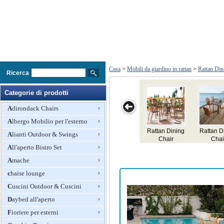
Casa
>
Mobili da giardino in rattan
>
Rattan Din
Ricerca
Categorie di prodotti
Adirondack Chairs
Albergo Mobilio per l'esterno
ing Chair
Dining Chair
Dining Chair
Rattan Dining
Rattan D
Alianti Outdoor & Swings
tan Mobili
Rattan Mobili
Rattan Mobili
Chair
Chai
All'aperto Bistro Set
Amache
chaise lounge
Cuscini Outdoor & Cuscini
Daybed all'aperto
Fioriere per esterni