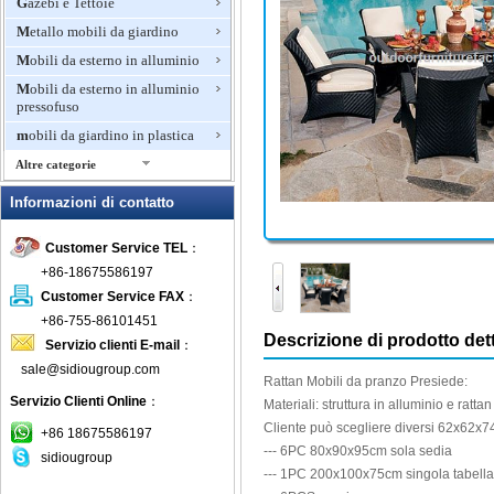
Gazebi e Tettoie
Metallo mobili da giardino
Mobili da esterno in alluminio
Mobili da esterno in alluminio
pressofuso
mobili da giardino in plastica
Altre categorie
Mobili da giardino in rattan
Informazioni di contatto
Mobili di bambù per esterni
Customer Service TEL
：
Mobili di lusso per esterni
+86-18675586197
mobili in legno per esterni
Customer Service FAX
：
Mobili in teak
+86-755-86101451
Mosaico mobili da giardino
Descrizione di prodotto dett
Servizio clienti E-mail
：
Panche invasatura
sale@sidiougroup.com
Rattan
Mobili
da pranzo
Presiede:
Panchina da giardino
Servizio Clienti Online
：
Materiali: struttura
in alluminio
e
rattan
Patio Set
Cliente può scegliere
diversi
62x62x7
+86 18675586197
Pits fuoco all'aperto
---
6PC
80x90x95cm
sola sedia
sidiougroup
---
1PC
200x100x75cm
singola tabella
Pranzo Mobili da giardino