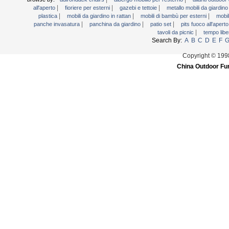
|
|
|
all'aperto
fioriere per esterni
gazebi e tettoie
metallo mobili da giardin
|
|
|
plastica
mobili da giardino in rattan
mobili di bambù per esterni
mobil
|
|
|
panche invasatura
panchina da giardino
patio set
pits fuoco all'apert
|
tavoli da picnic
tempo libe
Search By:
A
B
C
D
E
F
Copyright © 199
China Outdoor Fur