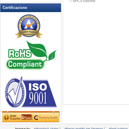
---
6PCS
cuscino
Rocking Chairs all'aperto
Certificazione
Sedia pieghevole
Sedie patio esterno
Tavoli da picnic
Tempo libero Tabella
Wicker Patio Mobili
Woodard Mobili
|
|
browse by:
adirondack chairs
albergo mobilio per l'esterno
alianti outdoo