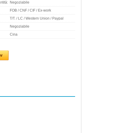
tità:
Negoziabile
FOB / CNF / CIF / Ex-work
T/T. / LC / Western Union / Paypal
Negoziabile
Cina