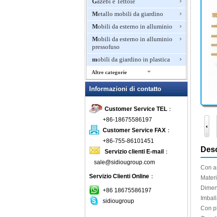
Gazebi e Tettoie
Metallo mobili da giardino
Mobili da esterno in alluminio
Mobili da esterno in alluminio
pressofuso
mobili da giardino in plastica
Altre categorie
Mobili da giardino in rattan
Informazioni di contatto
Mobili di bambù per esterni
Customer Service TEL
：
Mobili di lusso per esterni
+86-18675586197
mobili in legno per esterni
Customer Service FAX
：
Mobili in teak
+86-755-86101451
Mosaico mobili da giardino
Desc
Servizio clienti E-mail
：
Panche invasatura
sale@sidiougroup.com
Con
a
Panchina da giardino
Servizio Clienti Online
：
Materi
Patio Set
Dimen
+86 18675586197
Pits fuoco all'aperto
Imball
sidiougroup
Con
p
Pranzo Mobili da giardino