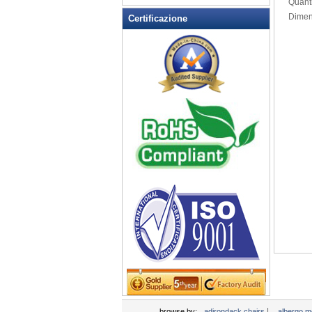
Quanti
Rocking Chairs all'aperto
Dimen
Certificazione
Sedia pieghevole
Sedie patio esterno
Tavoli da picnic
Tempo libero Tabella
Wicker Patio Mobili
Woodard Mobili
|
browse by:
adirondack chairs
albergo mo