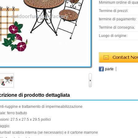
Mimimum ordine di quan
Termine di prezzi:
termine di pagamento:
Termine di consegna:
Luogo di origine:
parte
rizione di prodotto dettagliata
nti-
ruggine e
trattamento di impermeabilizzazione
ale
:
ferro battuto
sioni
: 27.5
x
27.5
x 29.5
pollici
aggio:
luriball
scatola interna
(se necessario)
e il
cartone
marrone