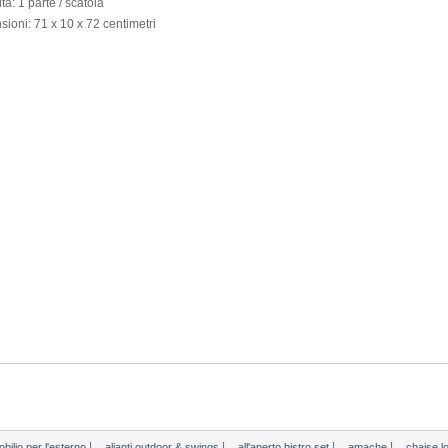
tà:
1
parte / scatola
sioni:
71
x
10
x
72 centimetri
|
|
|
|
bilio per l'esterno
alianti outdoor & swings
all'aperto bistro set
amache
chaise 