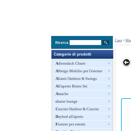
Casa
>
Mos
Ricerca
Categorie di prodotti
Adirondack Chairs
Albergo Mobilio per l'esterno
Mobilia
Alianti Outdoor & Swings
e
esterna,
All'aperto Bistro Set
Mosaico tavolo,
abbattere
Amache
Design,
trattamento
chaise lounge
impermeabile
Cuscini Outdoor & Cuscini
Daybed all'aperto
Fioriere per esterni