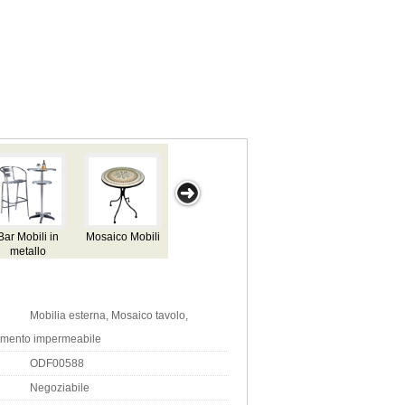
aico Mobili
Mosaico
Mobili da
Mosaico
Tabella
giardino
presidente
Mobilia esterna, Mosaico tavolo,
tamento impermeabile
ODF00588
Negoziabile