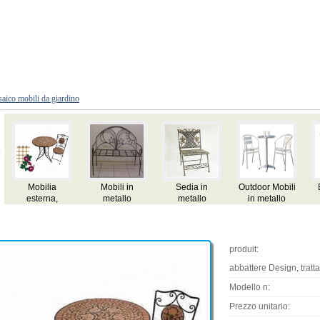
aico mobili da giardino
Mobili in
Sedia in
Outdoor Mobili
Bar Mobili in
Mos
metallo
metallo
in metallo
metallo
produit:
abbattere Design, trat
Modello n:
Prezzo unitario: