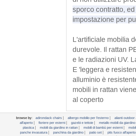
sporco contratto, ed
impostazione per puli
L'artificiale mobilia 
durevole.
Il rattan 
e le radiazioni UV.
L
E 'leggera e resiste
alluminio è resisten
mobili in rattan vien
al coperto
|
|
browse by:
adirondack chairs
albergo mobilio per l'esterno
alianti outdoo
|
|
|
all'aperto
fioriere per esterni
gazebi e tettoie
metallo mobili da giardin
|
|
|
plastica
mobili da giardino in rattan
mobili di bambù per esterni
mobil
|
|
|
panche invasatura
panchina da giardino
patio set
pits fuoco all'apert