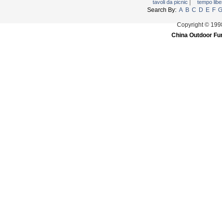
|
tavoli da picnic
tempo libe
Search By:
A
B
C
D
E
F
Copyright © 199
China Outdoor Fur