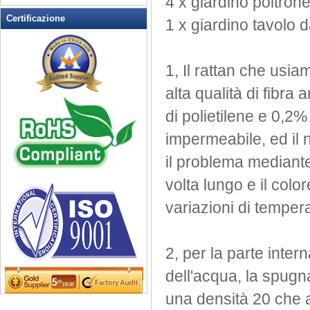
4 x giardino poltrone
Rocking Chairs all'aperto
Certificazione
1 x giardino tavolo 
Sedia pieghevole
Sedie patio esterno
Tavoli da picnic
1, Il rattan che usia
Tempo libero Tabella
alta qualità di fibra ar
Wicker Patio Mobili
di polietilene e 0,2%
Woodard Mobili
impermeabile, ed il n
il problema mediante 
volta lungo e
il colo
variazioni di temper
2, per la parte inter
dell'acqua, la spugna
una densità 20 che a