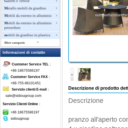
Gazebi e Tettoie
Metallo mobili da giardino
Mobili da esterno in alluminio
Mobili da esterno in alluminio
pressofuso
mobili da giardino in plastica
Altre categorie
Mobili da giardino in rattan
Informazioni di contatto
Mobili di bambù per esterni
Customer Service TEL
：
Mobili di lusso per esterni
+86-18675586197
mobili in legno per esterni
Customer Service FAX
：
Mobili in teak
+86-755-86101451
Mosaico mobili da giardino
Descrizione di prodotto dett
Servizio clienti E-mail
：
Panche invasatura
sale@sidiougroup.com
Descrizione
Panchina da giardino
Servizio Clienti Online
：
Patio Set
+86 18675586197
Pits fuoco all'aperto
pranzo all'aperto co
sidiougroup
Pranzo Mobili da giardino