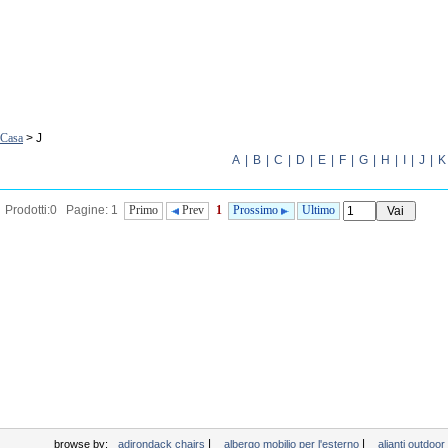
Casa
> J
A
|
B
|
C
|
D
|
E
|
F
|
G
|
H
|
I
|
J
|
K
Prodotti:0 Pagine: 1
Primo
Prev
1
Prossimo
Ultimo
|
|
browse by:
adirondack chairs
albergo mobilio per l'esterno
alianti outdoo