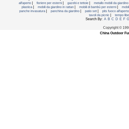
|
|
|
all'aperto
fioriere per esterni
gazebi e tettoie
metallo mobili da giardin
|
|
|
plastica
mobili da giardino in rattan
mobili di bambù per esterni
mobil
|
|
|
panche invasatura
panchina da giardino
patio set
pits fuoco all'apert
|
tavoli da picnic
tempo libe
Search By:
A
B
C
D
E
F
Copyright © 199
China Outdoor Fur