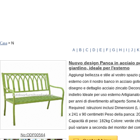
Casa
> N
A
|
B
|
C
|
D
|
E
|
F
|
G
|
H
|
I
|
J
|
K
Nuovo design Panca in acciaio p
giardino, ideale per l'esterno
Aggiungi bellezza e stile al vostro spazio 
esterno con il nostro banco in acciaio gotic
disegno e dettaglio acciaio zincato Decor
indietro Ideale per uso esterno Artigianato
per anni di divertimento all'aperto Some 
Required: istruzioni inclusi Dimensioni (L 
x 241 x 90 centimetri Peso della panca: 20
Capacità di peso: 182kg Colore: verde chia
può variare a seconda del monitor del co
No:ODF00564