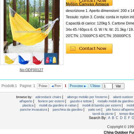
Nylon Canvas Amaca
descrizione 1. Aperto dimensioni: 200 x 1
Tessuto: nylon 3. Corda: corda in nylon int
Capacità di carico: 120kg 5. Cartone Dime
34x 45 / 60pcs 6. G. W / N. W.: 21.3kg / 19.
20'CTN: 17000PCS 40'CTN: 35000PCS
No:ODF00127
Prodotti:1 Pagine: 1
Primo
Prev
1
Prossimo
Ultimo
|
|
browse by:
adirondack chairs
albergo mobilio per l'esterno
alianti outdoo
|
|
|
all'aperto
fioriere per esterni
gazebi e tettoie
metallo mobili da giardin
|
|
|
plastica
mobili da giardino in rattan
mobili di bambù per esterni
mobil
|
|
|
panche invasatura
panchina da giardino
patio set
pits fuoco all'apert
|
tavoli da picnic
tempo libe
Search By:
A
B
C
D
E
F
Copyright © 199
China Outdoor Fur