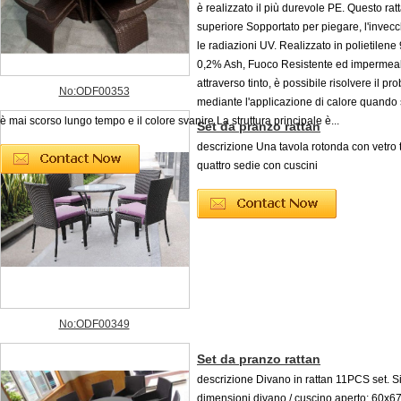
è realizzato il più durevole PE. Questo rat
superiore Sopportato per piegare, l'invec
le radiazioni UV. Realizzato in polietilen
0,2% Ash, Fuoco Resistente ed impermeab
attraverso tinto, è possibile risolvere il p
No:ODF00353
mediante l'applicazione di calore quando s
è mai scorso lungo tempo e il colore svanire La struttura principale è...
Set da pranzo rattan
descrizione Una tavola rotonda con vetro
quattro sedie con cuscini
No:ODF00349
Set da pranzo rattan
descrizione Divano in rattan 11PCS set. S
dimensioni divano / cuscino aperto: 60x