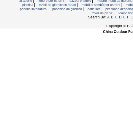
|
|
|
all'aperto
fioriere per esterni
gazebi e tettoie
metallo mobili da giardin
|
|
|
plastica
mobili da giardino in rattan
mobili di bambù per esterni
mobil
|
|
|
panche invasatura
panchina da giardino
patio set
pits fuoco all'apert
|
tavoli da picnic
tempo libe
Search By:
A
B
C
D
E
F
Copyright © 199
China Outdoor Fur