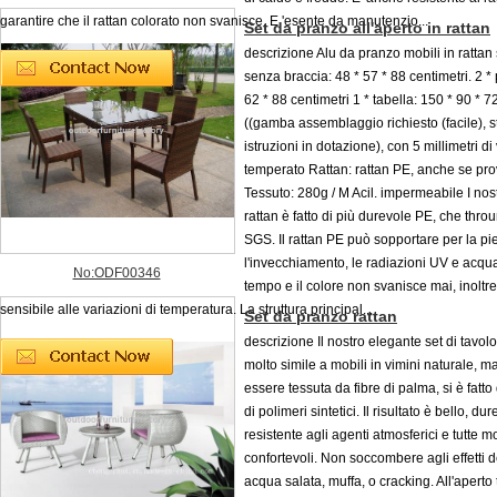
garantire che il rattan colorato non svanisce. E 'esente da manutenzio...
Set da pranzo all'aperto in rattan
descrizione Alu da pranzo mobili in rattan 
senza braccia: 48 * 57 * 88 centimetri. 2 * 
62 * 88 centimetri 1 * tabella: 150 * 90 * 7
((gamba assemblaggio richiesto (facile), s
istruzioni in dotazione), con 5 millimetri di
temperato Rattan: rattan PE, anche se pr
Tessuto: 280g / M Acil. impermeabile I nost
rattan è fatto di più durevole PE, che thro
SGS. Il rattan PE può sopportare per la pi
l'invecchiamento, le radiazioni UV e acqu
No:ODF00346
tempo e il colore non svanisce mai, inoltr
sensibile alle variazioni di temperatura. La struttura principal...
Set da pranzo rattan
descrizione Il nostro elegante set di tavol
molto simile a mobili in vimini naturale, m
essere tessuta da fibre di palma, si è fatto
di polimeri sintetici. Il risultato è bello, dur
resistente agli agenti atmosferici e tutte m
confortevoli. Non soccombere agli effetti d
acqua salata, muffa, o cracking. All'aperto 