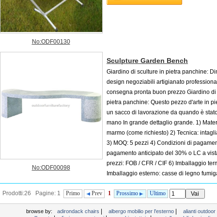
No:ODF00130
Sculpture Garden Bench
Giardino di sculture in pietra panchine: D
design negoziabili artigianato professiona
consegna pronta buon prezzo Giardino di 
pietra panchine: Questo pezzo d'arte in pie
un sacco di lavorazione da quando è stato
mano In grande dettaglio grande. 1) Materi
marmo (come richiesto) 2) Tecnica: intagl
3) MOQ: 5 pezzi 4) Condizioni di pagamen
pagamento anticipato del 30% o LC a vist
prezzi: FOB / CFR / CIF 6) Imballaggio term
No:ODF00098
Imballaggio esterno: casse di legno fumig
Imballaggio interno: schiuma spessa per evitare di rompere 7). Caricamento in cor
Prodotti:26 Pagine: 1
Primo
Prev
1
Prossimo
Ultimo
Xiamen, Cina ...
|
|
browse by:
adirondack chairs
albergo mobilio per l'esterno
alianti outdoo