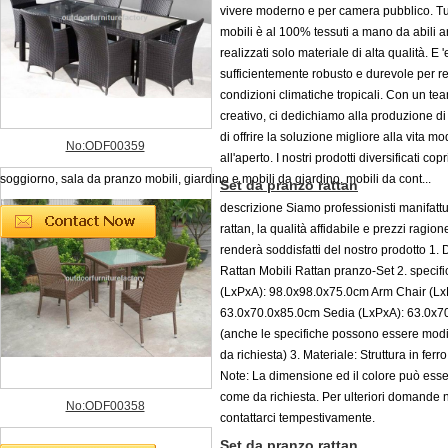
vivere moderno e per camera pubblico. Tutt
mobili è al 100% tessuti a mano da abili ar
realizzati solo materiale di alta qualità. E '
sufficientemente robusto e durevole per re
condizioni climatiche tropicali. Con un te
creativo, ci dedichiamo alla produzione di
di offrire la soluzione migliore alla vita m
No:ODF00359
all'aperto. I nostri prodotti diversificati cop
soggiorno, sala da pranzo mobili, giardino e mobili da giardino, mobili da cont...
Set da pranzo rattan
descrizione Siamo professionisti manifattu
rattan, la qualità affidabile e prezzi ragione
renderà soddisfatti del nostro prodotto 1. 
Rattan Mobili Rattan pranzo-Set 2. specifi
(LxPxA): 98.0x98.0x75.0cm Arm Chair (Lx
63.0x70.0x85.0cm Sedia (LxPxA): 63.0x7
(anche le specifiche possono essere mod
da richiesta) 3. Materiale: Struttura in ferr
Note: La dimensione ed il colore può ess
come da richiesta. Per ulteriori domande n
No:ODF00358
contattarci tempestivamente.
Set da pranzo rattan