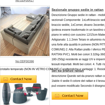
No:ODF00417
Sezionale gruppo sedie in rattan
Descrizione Gruppo sedie in rattan - mobil
sezionali Componente: 1xLeft-braccio sed
braccio sedile, 1xCorner, divano 3xcenter
(poteva essere trasformato in un tavolino 
piano in vetro) con cuscino 12/15cm Mater
Artigianato: 1.1.2mm Telaio in alluminio ri
una forte alta qualità in polvere (NON PI
COMUNE) 2. Alta Rattan piatto / sferico PE
RATTAN PVC). Molti bei colori 3.326g-36
180-250g) resistente ai raggi UV e imper
No:ODF00396
tessuti importati. Molti bei colori. 4. Tutti i 
cristallo temperato (NON IN VETRO COMUNE) Caratteristiche e vantaggi: 1. Resist.
Set da pranzo rattan
descrizione Questo set da pranzo rattan 
1table 4 sedie Il colore del rattan e il tess
può essere modificato Secondo il disegno 