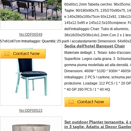
60x60x1.2mm Tabella cerchio: 96x35cm
Taglie: 90/180x90x75, 135/270x90x75, 1
e 140x280x100x75cm 93x12x92, 138x12
145x12.5x95 e 145x12.5x105cm/piece: F
dell'imballaggio Chair: Tubo di alluminio,
No:ODF00549
38x18/20x25/36x14x1.2mm Con 2 x 1 tessu
57x61x87cm Imballaggio: Quantità: 25 parti / accatastamento Dimensioni: 64x60
Sedia dell'hotel Banquet Chair
Materiale dettagli: 1. Telaio: tubo d'acciaio
Superficie: Legno carta grana. 3. Schiuma
gomma piuma modellata ad alta densità. 
Dimensioni: 460W * 510D * 930H * 460SH 
imballaggio: 2 PCS / cartone, schiuma per
protezione. Loadage: 112 PCS / 1 * 20 GP
* 40 GP 260 PCS / 1 * 40 HQ
No:ODF00523
Set outdoor Planter terracotta, è 
in 3 taglie, Adatto ai Decor Garde