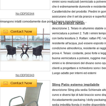
vimini sono realizzati (verniciato a polvere
che è estremamente durevole e resistente 
Caratteristiche del prodotto: Piedini in g
No:ODF00344
assicurano che il set da pranzo e superfic
rimangono intatti comodamente due posti a bassa manutenzione; ...
Set da pranzo rattan
descrizione 1. Telaio in alluminio stabile 
verniciatura a polveri 2. Tutti i vimini temp
con bella tessitura 3. Rattan: rattan PE / vi
resistente all'acqua, può essere esposto i
condizione atmosferica, resistente ai rag
prova 4. Telaio: costante, peso forte e le
buona verniciatura a polvere, ruggine mai
vimini e le dimensioni del divano sono opzi
clienti a progettare e richiedono sono i be
Luogo adatto per interni ed esterni
No:ODF00343
Sling Patio esterno impilabile
descrizione Sling pila sedia Schienale alt
curvo e diversi tipi di tubi braccio sono dis
Accatastamento packaing / dolly packaing 
sedia imbottita fionda è inoltre disponibile