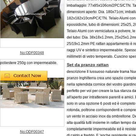
imballaggio: 77x85x106cm/2PCS/CTN. Ta
dimensioni aperto: Dia. 180x71cm, imball
182x182x10cm/PC/CTN. Telaio Alumi con 
epossidiche, tubo di dimensioni: 25x25,
Telaio Alumi con verniciatura a polvere, l
del tubo: Dia. 38x18x1.2mm, 25x25x1.2m
25/19x1.2mm PE rattan appartamento è res
raggi UV e sintetico impermeabile. Spesso
No:ODF00348
millimetri di vetro temperato. Cuscino spe
poliestere 250g con impermeabile.
Set da pranzo rattan
descrizione Il lussuoso naturale trama Nu
pranzo Inghilterra crea uno spazio compl
nella splendida cornice del vostro giardino
perfetto per voi per creare la tua stanza d
all'aperto per intrattenere parenti e amici. 
solo in una opzione 6 posti ed è completo
rotonda, poltrone corrispondenti e comp
un vento in acciaio inox da ombrellone. D
alta qualità tutti insieme in rattan tempo 
completamente impermeabile ed è resiste
No:ODF00347
di caldo e freddo. E 'anche resistente ai r