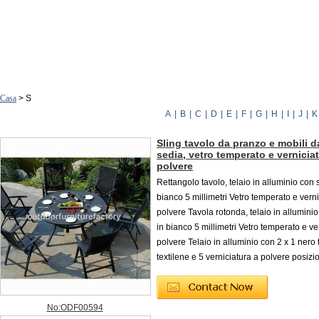
Casa
> S
A
|
B
|
C
|
D
|
E
|
F
|
G
|
H
|
I
|
J
|
K
Sling tavolo da pranzo e mobili d
sedia, vetro temperato e vernicia
polvere
Rettangolo tavolo, telaio in alluminio con
bianco 5 millimetri Vetro temperato e verni
polvere Tavola rotonda, telaio in allumini
in bianco 5 millimetri Vetro temperato e ve
polvere Telaio in alluminio con 2 x 1 nero 
textilene e 5 verniciatura a polvere posizi
No:ODF00594