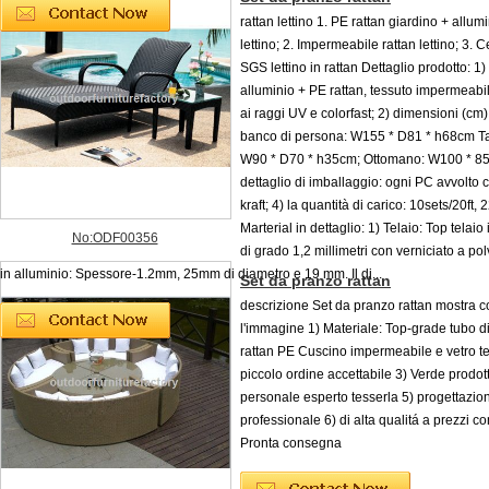
rattan lettino 1. PE rattan giardino + allumi
lettino; 2. Impermeabile rattan lettino; 3. C
SGS lettino in rattan Dettaglio prodotto: 1) 
alluminio + PE rattan, tessuto impermeabil
ai raggi UV e colorfast; 2) dimensioni (cm)
banco di persona: W155 * D81 * h68cm Ta
W90 * D70 * h35cm; Ottomano: W100 * 85
dettaglio di imballaggio: ogni PC avvolto 
kraft; 4) la quantità di carico: 10sets/20ft, 
Marterial in dettaglio: 1) Telaio: Top telaio
No:ODF00356
di grado 1,2 millimetri con verniciato a pol
in alluminio: Spessore-1.2mm, 25mm di diametro e 19 mm. Il di...
Set da pranzo rattan
descrizione Set da pranzo rattan mostra 
l'immagine 1) Materiale: Top-grade tubo di
rattan PE Cuscino impermeabile e vetro te
piccolo ordine accettabile 3) Verde prodotto
personale esperto tesserla 5) progettazio
professionale 6) di alta qualitá a prezzi co
Pronta consegna