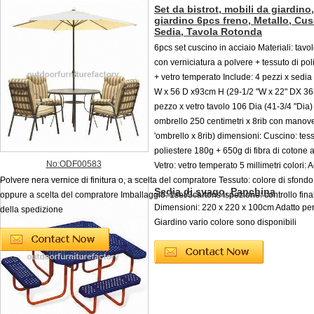
Set da bistrot, mobili da giardino,
giardino 6pcs freno, Metallo, Cu
Sedia, Tavola Rotonda
6pcs set cuscino in acciaio Materiali: tavol
con verniciatura a polvere + tessuto di po
+ vetro temperato Include: 4 pezzi x sedia
W x 56 D x93cm H (29-1/2 "W x 22" DX 36-
pezzo x vetro tavolo 106 Dia (41-3/4 "Dia)
ombrello 250 centimetri x 8rib con manove
'ombrello x 8rib) dimensioni: Cuscino: tes
poliestere 180g + 650g di fibra di cotone a
No:ODF00583
Vetro: vetro temperato 5 millimetri colori: A
Polvere nera vernice di finitura o, a scelta del compratore Tessuto: colore di sfond
Sedia di svago, Panchina
oppure a scelta del compratore Imballaggio: 1set/3cartons Ispezione: controllo fina
Dimensioni: 220 x 220 x 100cm Adatto per
della spedizione
Giardino vario colore sono disponibili