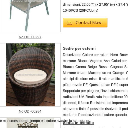
dimensioni: 22,05 "(l) x 27,95" (w) x 37,4 "
1040PCS (20PC/dolly)
No:ODF00297
Sedie per esterni
Descrizione Colore per rattan. Nero. Brow
marrone. Bianco. Argento. Ash. Colori per 
Bianco. Crema. Beige. Rosso. Cognac. S
Marrone chiaro. Marrone scuro. Orange. C
altri tipi di colore misto. Il rattan artificiale 
più durevole PE. Questo rattan PE è super
Sopportato per piegare, l'invecchiamento 
radiazioni UV. Realizzata in polietilene 
di ceneri, il fuoco Resistente ed impermea
attraverso tinto, è possibile risolvere il p
No:ODF00284
mediante l'applicazione di calore quando s
è mai scorso lungo tempo e il colore svanire la struttura pr...
Sedia in metallo