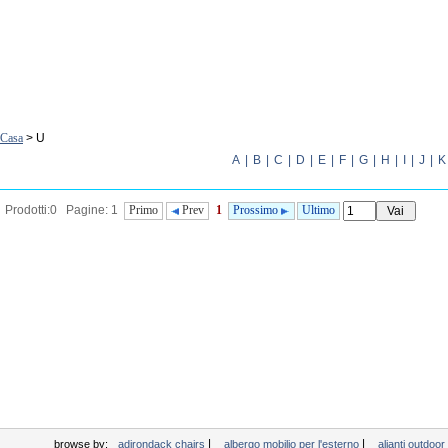
Casa
> U
A
|
B
|
C
|
D
|
E
|
F
|
G
|
H
|
I
|
J
|
K
Prodotti:0 Pagine: 1
Primo
Prev
1
Prossimo
Ultimo
|
|
browse by:
adirondack chairs
albergo mobilio per l'esterno
alianti outdoo