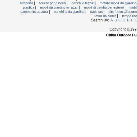
|
|
|
all'aperto
fioriere per esterni
gazebi e tettoie
metallo mobili da giardin
|
|
|
plastica
mobili da giardino in rattan
mobili di bambù per esterni
mobil
|
|
|
panche invasatura
panchina da giardino
patio set
pits fuoco all'apert
|
tavoli da picnic
tempo libe
Search By:
A
B
C
D
E
F
Copyright © 199
China Outdoor Fur