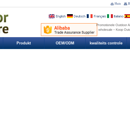
Huis
B
Promotionele Outdoor Al
wholesale – Koop Outd
Produkt
OEM/ODM
kwaliteits controle