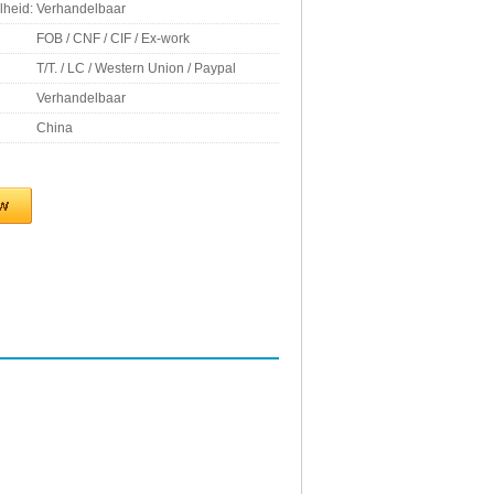
lheid:
Verhandelbaar
FOB / CNF / CIF / Ex-work
T/T. / LC / Western Union / Paypal
Verhandelbaar
China