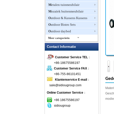
Metalen tuinmeubilair
Mozaïek buitenmeubilair
Outdoor & Kussens Kussens
Outdoor Bistro Sets
Outdoor daybed
Meer categorieën
Outdoor Fire Pits
Contact Informatie
Outdoor Furniture Hotel
Customer Service TEL
：
Outdoor Patio Stoelen
+86-18675586197
Outdoor Planters
Customer Service FAX
：
Outdoor rotan meubels
+86-755-86101451
Outdoor schommelstoelen
Gede
Klantenservice E-mail
：
Outdoor Zweefvliegtuigen &
sale@sidiougroup.com
Schommels
Materi
Online Customer Service
：
Geschi
patio Sets
modie
+86 18675586197
picknicktafels
sidiougroup
plastic buitenmeubilair