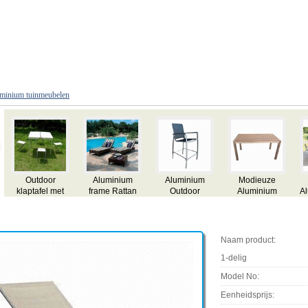
minium tuinmeubelen
door
Outdoor
Spray Stone
5-delige
Aluminium
um Non-
Aluminium
Table Top
aluminium
Houten Eetta
Dining
Patio Furniture
Aluminum
frame Rotan
Set voor
iture
Set, 1-delig
aanschuiftafel
Conversatie
Outdoor Tu
Set, Textilene
Set, Outdoor
gebruik
Meubels,
Furniture
Naam product:
Outdoor
Furniture
1-delig
Model No:
Eenheidsprijs: