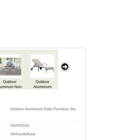
 PS
Gegoten
Rotan
Aluminium
Aluminium
fel
aluminium
Meubelen
Outdoor
Outdoor
Outdoor
Outdoor
Furniture
Furniture
in
Furniture
Furniture
Outdoor
Furniture
Outdoor Aluminium Patio Furniture Set,
ODF00550
Verhandelbaar