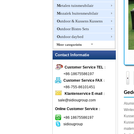
Metalen tuinmeubilair
Mozaïek buitenmeubilair
Outdoor & Kussens Kussens
Outdoor Bistro Sets
Outdoor daybed
Meer categorieën
Outdoor Fire Pits
Contact Informatie
Outdoor Furniture Hotel
Customer Service TEL
：
Outdoor Patio Stoelen
+86-18675586197
Outdoor Planters
Customer Service FAX
：
Outdoor rotan meubels
+86-755-86101451
Outdoor schommelstoelen
Gede
Klantenservice E-mail
：
Outdoor Zweefvliegtuigen &
sale@sidiougroup.com
Schommels
Alumi
Online Customer Service
：
Winte
patio Sets
Kuss
+86 18675586197
picknicktafels
Kuss
sidiougroup
plastic buitenmeubilair
maten