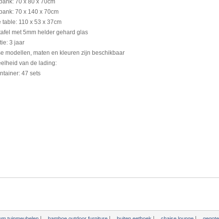
 bank
:
70
x
80
x
70cm
 bank
:
70
x
140
x
70cm
e
table
:
110
x
53
x
37cm
afel met
5mm
helder
gehard glas
tie
:
3
jaar
se
modellen, maten
en kleuren zijn beschikbaar
elheid van de lading
:
ntainer
:
47
sets
|
|
|
|
ium tuinmeubelen
bamboe outdoor furniture
buiten eethoek
chaise lounge
gegote