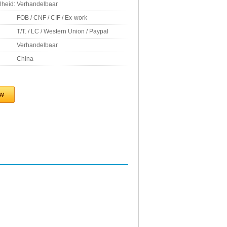
lheid:
Verhandelbaar
FOB / CNF / CIF / Ex-work
T/T. / LC / Western Union / Paypal
Verhandelbaar
China