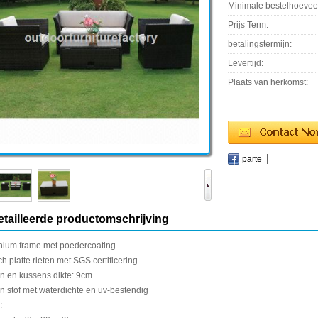
Minimale bestelhoevee
Prijs Term:
betalingstermijn:
Levertijd:
Plaats van herkomst:
parte
tailleerde productomschrijving
nium
frame met
poedercoating
ch
platte
rieten
met
SGS certificering
en
en kussens
dikte:
9cm
en
stof met
waterdichte
en
uv
-
bestendig
: