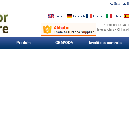
Huis
B
Promotionele Outd
leveranciers - China 
Produkt
OEM/ODM
kwaliteits controle