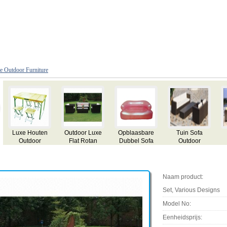
e Outdoor Furniture
Opblaasbare
Tuin Sofa
Tuin Sofa
Zonnebank met
Dubbel Sofa
Outdoor
tent
a
Furniture
Naam product:
Set, Various Designs
Model No:
Eenheidsprijs: