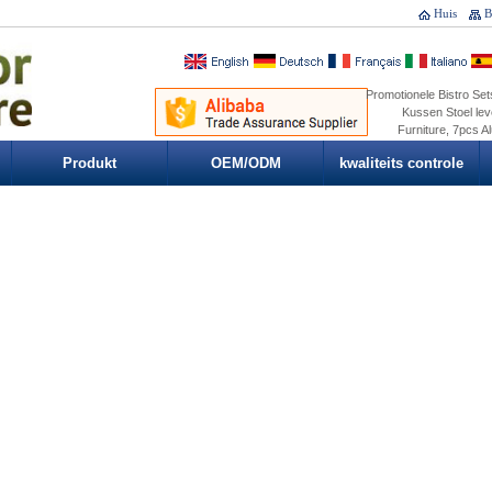
Huis
B
Promotionele Bistro Set
Kussen Stoel lev
Furniture, 7pcs A
Produkt
OEM/ODM
kwaliteits controle