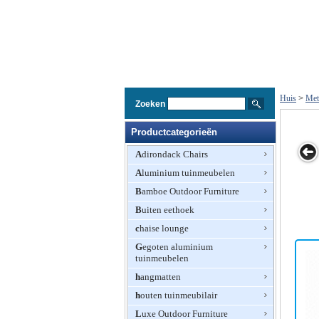
Huis
>
Met
Zoeken
Productcategorieën
Adirondack Chairs
Aluminium tuinmeubelen
l
Bamboe Outdoor Furniture
Buiten eethoek
chaise lounge
Gegoten aluminium
tuinmeubelen
hangmatten
houten tuinmeubilair
Luxe Outdoor Furniture