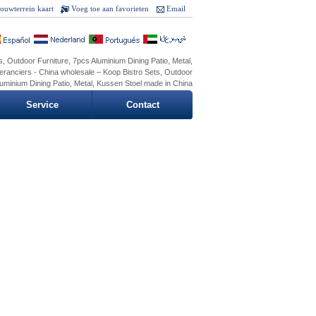
ouwterrein kaart
Voeg toe aan favorieten
Email
s, Outdoor Furniture, 7pcs Aluminium Dining Patio, Metal,
eranciers - China wholesale – Koop Bistro Sets, Outdoor
luminium Dining Patio, Metal, Kussen Stoel made in China
Service
Contact