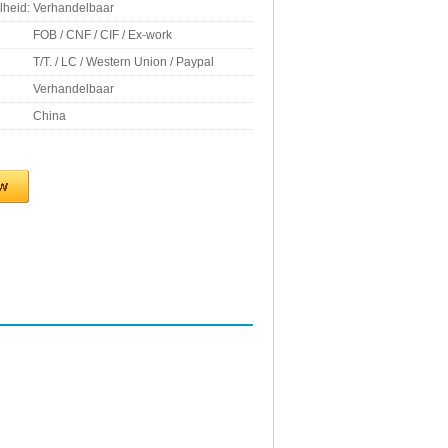
lheid:
Verhandelbaar
FOB / CNF / CIF / Ex-work
T/T. / LC / Western Union / Paypal
Verhandelbaar
China