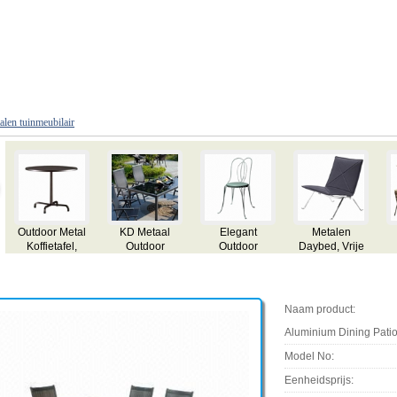
alen tuinmeubilair
Outdoor Metal
KD Metaal
Elegant
Metalen
Bis
Koffietafel,
Outdoor
Outdoor
Daybed, Vrije
O
Gemaakt van
Furniture
Metalen
tijd Stoel,
Fur
Full Metal met
meubelen,
Outdoor
stuk
UV-
Stapelstoel
Furniture
t
bescherming
meta
Naam product:
Powder
Sto
Coating
Aluminium Dining Patio
Model No:
Eenheidsprijs: