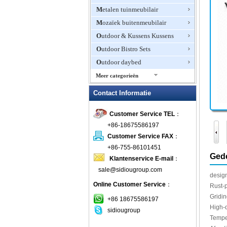
Metalen tuinmeubilair
Mozaïek buitenmeubilair
Outdoor & Kussens Kussens
Outdoor Bistro Sets
Outdoor daybed
Meer categorieën
Outdoor Fire Pits
Contact Informatie
Outdoor Furniture Hotel
Customer Service TEL
：
Outdoor Patio Stoelen
+86-18675586197
Outdoor Planters
Customer Service FAX
：
Outdoor rotan meubels
+86-755-86101451
Outdoor schommelstoelen
Gede
Klantenservice E-mail
：
Outdoor Zweefvliegtuigen &
sale@sidiougroup.com
Schommels
desig
Online Customer Service
：
Rust-
patio Sets
Gridi
+86 18675586197
picknicktafels
High
-
sidiougroup
plastic buitenmeubilair
Temp