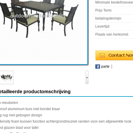
Minimale bestelhoevee
Prijs Term:
betalingstermijn:
Levertijd:
Plaats van herkomst:
parte
tailleerde productomschrijving
n meubelen
proof
aluminium
buis
met borstel
klaar
ng
rug met
gebogen design
density
foam kussen
functies
achtergrondmuziek
randen
voor
een afgewerkte look
ed
glazen blad
voor tafel