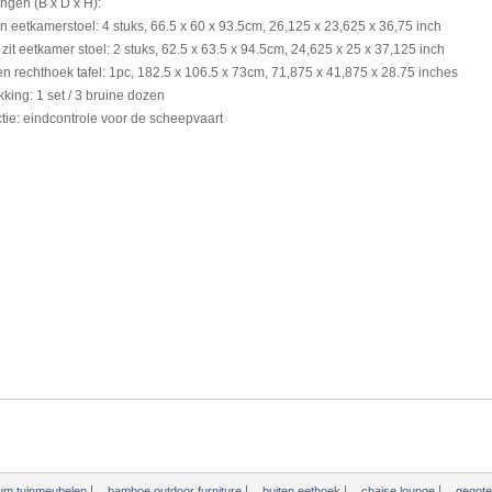
ingen (B
x
D
x
H
)
:
en
eetkamerstoel
:
4 stuks
,
66.5
x
60
x
93.5cm
,
26,125
x
23,625
x
36,75
inch
zit
eetkamer
stoel
:
2 stuks
,
62.5
x
63.5
x
94.5cm
,
24,625
x
25
x
37,125
inch
en
rechthoek
tafel
:
1pc
,
182.5
x
106.5
x
73cm
,
71,875
x
41,875
x
28.75
inches
kking
:
1
set
/
3
bruine
dozen
tie
:
eindcontrole
voor de scheepvaart
|
|
|
|
ium tuinmeubelen
bamboe outdoor furniture
buiten eethoek
chaise lounge
gegote