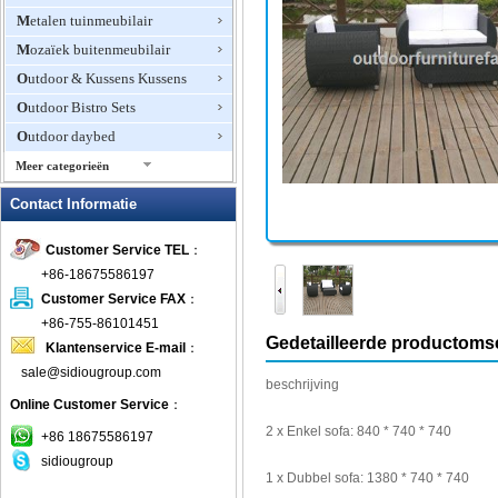
Metalen tuinmeubilair
Mozaïek buitenmeubilair
Outdoor & Kussens Kussens
Outdoor Bistro Sets
Outdoor daybed
Meer categorieën
Outdoor Fire Pits
Contact Informatie
Outdoor Furniture Hotel
Customer Service TEL
：
Outdoor Patio Stoelen
+86-18675586197
Outdoor Planters
Customer Service FAX
：
Outdoor rotan meubels
+86-755-86101451
Outdoor schommelstoelen
Gedetailleerde productomsc
Klantenservice E-mail
：
Outdoor Zweefvliegtuigen &
sale@sidiougroup.com
Schommels
beschrijving
Online Customer Service
：
patio Sets
2
x Enkel
sofa
:
840
*
740
*
740
+86 18675586197
picknicktafels
sidiougroup
plastic buitenmeubilair
1
x
Dubbel
sofa
: 1380
*
740
*
740