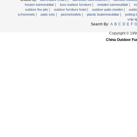
|
|
|
houten tuinmeubilair
luxe outdoor furniture
metalen tuinmeubilair
m
|
|
|
outdoor fire pits
outdoor furniture hotel
outdoor patio stoelen
outdo
|
|
|
|
schommels
patio sets
picknicktafels
plastic buitenmeubilair
potting
vrije t
Search By:
A
B
C
D
E
F
Copyright © 199
China Outdoor Fur