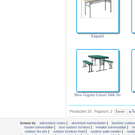
Klaptafel
Blow Gegoten Leisure Table Set
Producten:33 Pagina's: 2
Eerste
Te
|
|
browse by:
adirondack chairs
aluminium tuinmeubelen
bamboe outdoor
|
|
|
houten tuinmeubilair
luxe outdoor furniture
metalen tuinmeubilair
m
|
|
|
outdoor fire pits
outdoor furniture hotel
outdoor patio stoelen
outdo