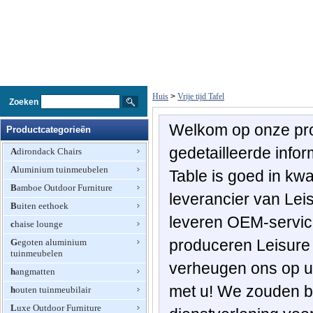
Huis
>
Vrije tijd Tafel
Zoeken
Welkom op onze prod
Productcategorieën
gedetailleerde infor
Adirondack Chairs
Aluminium tuinmeubelen
Table is goed in kwal
Bamboe Outdoor Furniture
leverancier van Leis
Buiten eethoek
leveren OEM-service
chaise lounge
produceren Leisure 
Gegoten aluminium
tuinmeubelen
verheugen ons op uw
hangmatten
met u! We zouden b
houten tuinmeubilair
Luxe Outdoor Furniture