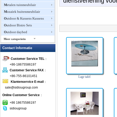
dienstverlening voor
Metalen tuinmeubilair
Mozaïek buitenmeubilair
Outdoor & Kussens Kussens
Outdoor Bistro Sets
Outdoor daybed
Meer categorieën
Outdoor Fire Pits
Contact Informatie
Outdoor Furniture Hotel
Customer Service TEL
：
Outdoor Patio Stoelen
+86-18675586197
Outdoor Planters
Customer Service FAX
：
Outdoor rotan meubels
+86-755-86101451
Lage tafel
Outdoor schommelstoelen
Klantenservice E-mail
：
Outdoor Zweefvliegtuigen &
sale@sidiougroup.com
Schommels
Online Customer Service
：
patio Sets
+86 18675586197
picknicktafels
sidiougroup
plastic buitenmeubilair