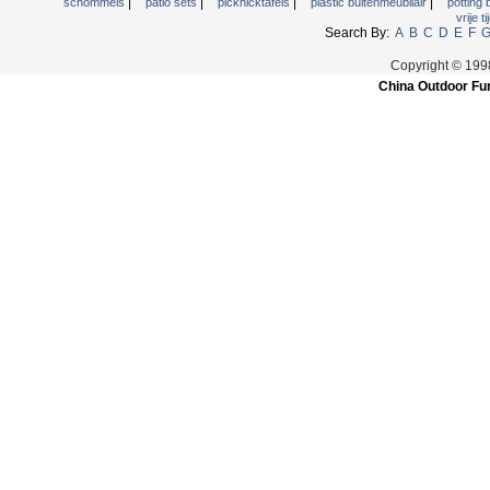
|
|
|
|
schommels
patio sets
picknicktafels
plastic buitenmeubilair
potting
vrije t
Search By:
A
B
C
D
E
F
Copyright © 199
China Outdoor Fur