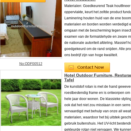
Materialen: Goedkeurend Teak houtfineer 
oppervlakte, keurt het zelfde product fun
Laminering houten huid van de ene boom.
materialen en borden worden verdedigd e
omgaan met de bescherming tegen insect
examen van de formaldehyde en zware m
de nationale autoriteit afdeling. Massief h
goedgekeurd om de rand snijden. Alle pr
ons bedrijf zijn van hoge kwaliteit.
No:ODF00512
Hotel Outdoor Furniture, Restura
Tafel
De kunststof rotan is met de hand gewev
roestbestendig frame en is ontworpen om 
hele jaar door wonen. De klassieke stylin
ook dat het niet zou misstaan ​​in een serre.
vervaardigd met behulp van onze all weat
materialen, waardoor het bij uitstek geschi
gebruik buitenshuis. Het UV-licht bestend
gekleurde rotan niet vervagen. We kunne