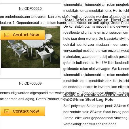
tuinmeubilair, tuinmeubilair, rotan meubele
No:ODF00510
meubilair, terras meubilair, enz. Het is lic
en onderhoudsarm te leveren, kan elke stof of vuil eenvoudig worden afgespoeld m
Hotel Tafels en stoelen, Hotel Ou
feature: 1. Gepoedercoat aluminium frame, anti-oxideert en anti-aging, Green Produc
De kunststof rotan is met de hand gewev
roestbestendig frame en is ontworpen om 
hele jaar door wonen. De klassieke stylin
ook dat het niet zou misstaan ​​in een serre.
vervaardigd met behulp van onze all weat
materialen, waardoor het bij uitstek geschi
gebruik buitenshuis. Het UV-licht bestend
gekleurde rotan niet vervagen. We kunne
tuinmeubilair, tuinmeubilair, rotan meubele
meubilair, terras meubilair, enz. Het is lic
No:ODF00509
en onderhoudsarm te leveren, kan elke stof
eenvoudig worden afgespoeld met water. feature: 1. Gepoedercoat aluminium frame
Heavy Duty stalen Gazebo met z
oxideert en anti-aging, Green Product, niet-g...
en Ø34mm Steel Leg Pole
Stof: polyester Stalen poot pool: Ø34mm 
horizontale stok: Ø34mm Staal inslag po
Frame: elke kleur gepoedercoat Afmeting:
Verpakking: per stuk / bruine doos