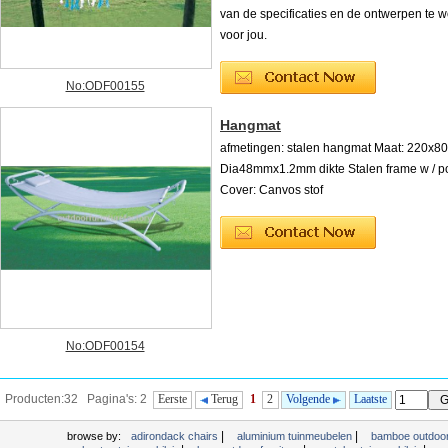
van de specificaties en de ontwerpen te 
voor jou.
No:ODF00155
Hangmat
afmetingen: stalen hangmat Maat: 220x8
Dia48mmx1.2mm dikte Stalen frame w / p
Cover: Canvos stof
No:ODF00154
Producten:32 Pagina's: 2
Eerste
Terug
1
2
Volgende
Laatste
|
|
browse by:
adirondack chairs
aluminium tuinmeubelen
bamboe outdoor