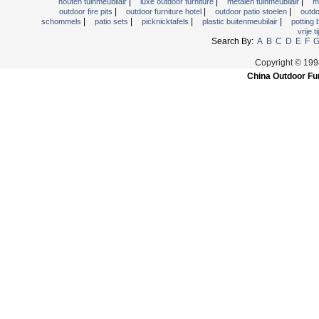
|
|
|
houten tuinmeubilair
luxe outdoor furniture
metalen tuinmeubilair
m
|
|
|
outdoor fire pits
outdoor furniture hotel
outdoor patio stoelen
outdo
|
|
|
|
schommels
patio sets
picknicktafels
plastic buitenmeubilair
potting
vrije t
Search By:
A
B
C
D
E
F
Copyright © 199
China Outdoor Fur