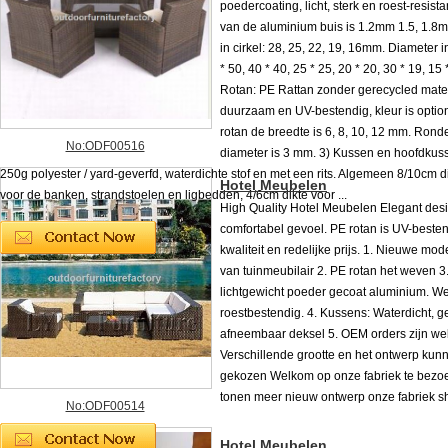
poedercoating, licht, sterk en roest-resista
van de aluminium buis is 1.2mm 1.5, 1.8
in cirkel: 28, 25, 22, 19, 16mm. Diameter i
* 50, 40 * 40, 25 * 25, 20 * 20, 30 * 19, 15
Rotan: PE Rattan zonder gerecycled mater
duurzaam en UV-bestendig, kleur is optio
rotan de breedte is 6, 8, 10, 12 mm. Rond
No:ODF00516
diameter is 3 mm. 3) Kussen en hoofdkus
250g polyester / yard-geverfd, waterdichte stof en met een rits. Algemeen 8/10cm 
Hotel Meubelen
voor de banken, strandstoelen en ligbedden, 4/6cm dikte voor ...
High Quality Hotel Meubelen Elegant desi
comfortabel gevoel. PE rotan is UV-beste
kwaliteit en redelijke prijs. 1. Nieuwe mo
van tuinmeubilair 2. PE rotan het weven 3
lichtgewicht poeder gecoat aluminium. W
roestbestendig. 4. Kussens: Waterdicht, g
afneembaar deksel 5. OEM orders zijn we
Verschillende grootte en het ontwerp ku
gekozen Welkom op onze fabriek te bezoe
tonen meer nieuw ontwerp onze fabriek 
No:ODF00514
Hotel Meubelen