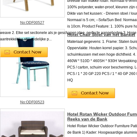
breedte van vlakke rotan: Normaal 6-9mm
100% polyester, water-proof, kleuren zijn 
Dikte van het kussen: - Dineren stoel / lou
Normaal is 5 cm; --Sofa/Sun Bed: Normaa
No:ODF00527
is 10cm. Product Feature: 1. 100% pure 
weave 2. Elke set sectionele als je geschapen idee, perfecte aangeboden 3. Hoge k
Hotel Chair Stoel van het Banket
aantrekkelijke stijl, redelijke p...
Materiaal gegevens: 1. Frame: Stalen buis
Oppervlakte: Houten korrel papier. 3. Sc
schuimkussen met een hoge dichtheid. 4. 
460W * 510D * 460SH * 930H Verpakking d
PCS / carton, schuim voor bescherming. 
PCS / 1 * 20 GP 220 PCS / 1 * 40 GP 260 
HQ
No:ODF00523
Hotel Rotan Wicker Outdoor Furni
Reeks van de Bank
Hotel Rotan Wicker Outdoor Furniture Pat
de Bank 1) Kader: Hoogwaardige alumini