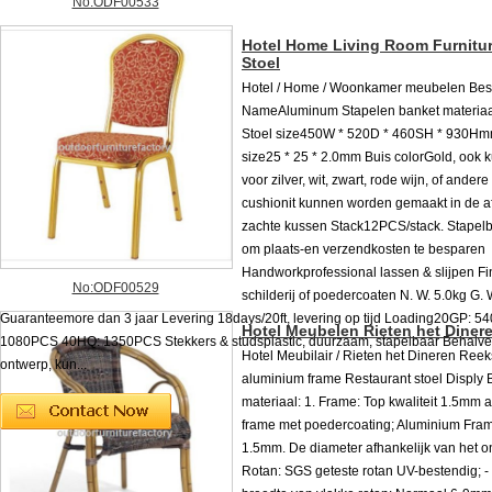
No:ODF00533
Hotel Home Living Room Furnitur
Stoel
Hotel / Home / Woonkamer meubelen Best
NameAluminum Stapelen banket materia
Stoel size450W * 520D * 460SH * 930H
size25 * 25 * 2.0mm Buis colorGold, ook k
voor zilver, wit, zwart, rode wijn, of ander
cushionit kunnen worden gemaakt in de 
zachte kussen Stack12PCS/stack. Stapel
om plaats-en verzendkosten te besparen
Handworkprofessional lassen & slijpen Fi
No:ODF00529
schilderij of poedercoaten N. W. 5.0kg G. 
Guaranteemore dan 3 jaar Levering 18days/20ft, levering op tijd Loading20GP: 
Hotel Meubelen Rieten het Diner
1080PCS 40HQ: 1350PCS Stekkers & studsplastic, duurzaam, stapelbaar Behalve
Hotel Meubilair / Rieten het Dineren Reek
ontwerp, kun...
aluminium frame Restaurant stoel Disply B
materiaal: 1. Frame: Top kwaliteit 1.5mm 
frame met poedercoating; Aluminium Fram
1.5mm. De diameter afhankelijk van het on
Rotan: SGS geteste rotan UV-bestendig; - F