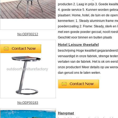
producten 2. Laag in prijs 3. Goede kwali
4. goede service 5. Kunnen worden gebra
plaatsen: Home, hotel, de tuin en de ope
kenmerken: 1. Steady aluminium frame m
poedercoating 2. Frame: Steady, sterk en l
met een goede poeder gecoat, nooit roest
No:ODF00212
Geschikt voor binnen en buiten plaats
Hotel Leisure theetafel
beschrijving Hoge kwaliteit gegarandeer
vervaardigd in onze fabriek, strenge testen
verlaten van de fabriek. Het is ok om eerst
onze producten! Meer details op uw wen
dan gerust ons te laten weten.
No:ODF00183
Hangmat