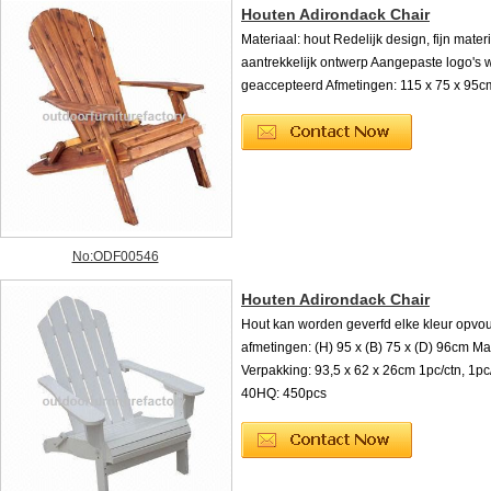
Houten Adirondack Chair
Materiaal: hout Redelijk design, fijn mater
aantrekkelijk ontwerp Aangepaste logo's
geaccepteerd Afmetingen: 115 x 75 x 95c
No:ODF00546
Houten Adirondack Chair
Hout kan worden geverfd elke kleur opv
afmetingen: (H) 95 x (B) 75 x (D) 96cm Mat
Verpakking: 93,5 x 62 x 26cm 1pc/ctn, 1p
40HQ: 450pcs