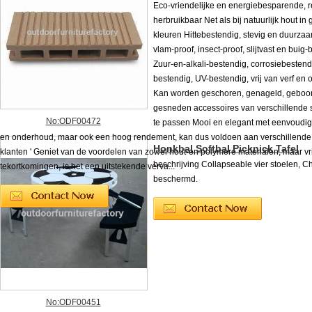
Eco-vriendelijke en energiebesparende, r
herbruikbaar Net als bij natuurlijk hout in
kleuren Hittebestendig, stevig en duurzaa
vlam-proof, insect-proof, slijtvast en buig
Zuur-en-alkali-bestendig, corrosiebestend
bestendig, UV-bestendig, vrij van verf en
Kan worden geschoren, genageld, geboo
gesneden accessoires van verschillende s
No:ODF00472
te passen Mooi en elegant met eenvoudige
en onderhoud, maar ook een hoog rendement, kan dus voldoen aan verschillende
Honkbal Softbal Picknick Tafel
klanten ' Geniet van de voordelen van zowel hout-en polymere materialen, maar vr
beschrijving Collapseable vier stoelen, C
tekortkomingen, is het een uitstekende verva...
beschermd.
No:ODF00451