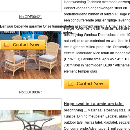
Handweaving Techniek met mode ontwerp
Perfect voor een ongedwongen sfeer en
onderhoudend binnen of buiten 4: Hoge kw
No:ODF00421
een concurrerende prijs en tijdige leverin
Een jaar beperkte garantie Onze tuinmeubelen assortiment omvat: 1. Chair serie: Pa
Hoge kwaliteit van Rattan Eettafe
strand stoel, klapstoel, stapelbare stoel, rieten...
beschrijving Wenhua De producten die 1
natuurlijke rotan materiaal en weefden in 
echte groene Milieu-productie. Omschrijvi
eettafel Materiaal: Nice rotan uit Indonesi
(L * W * H) Leisure stoel 4p x 45 * 45 * 1
73cm tafel in het midden D100 * Attchement:
element Temper glas
No:ODF00367
Hoge kwaliteit aluminium tafel
beschrijving 1. Materiaal: Roestvrij staal,
Functie: Dining meubelen Eettafel, alumini
outdoor tafel, terras tafel, klaptafel, eettafel
Concurrerende Adventage: 1. milieuvriend