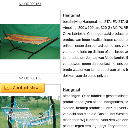
No:ODF00157
Hangmat
beschrijving Hangmat met STALEN ST
Afmeting: 200 x 100 cm, 320 G / M2 PU
Onze fabriek in China gemaakt producer
product van hoge kwaliteit tegen concurr
prijzen, neem dan contact op met ons ve
voor een offerte op dit item of ons brede a
tuinproducten, Je mag van Allied koninkli
vertrouwen, neem dan contact met ons op
brede waaier van tuin product aan al uw b
dekken, aan de beste prijzen.
No:ODF00156
Hangmat
afmetingen: Onze fabriek is gespecialisee
produktiebedrijven allerlei hangmatten, 
stoelen, hennep producten, enz. die veel
verkocht aan Mediale-Oosten, het Westen
maar door. Wij kunnen u voorzien van een
ptoduct tegen een lage prijs. Thry hebben