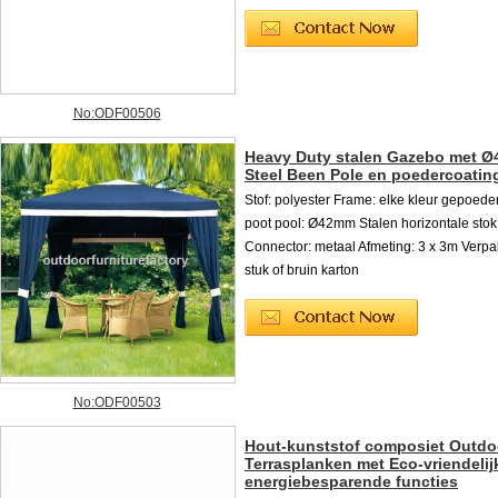
No:ODF00506
Heavy Duty stalen Gazebo met 
Steel Been Pole en poedercoatin
Stof: polyester Frame: elke kleur gepoede
poot pool: Ø42mm Stalen horizontale st
Connector: metaal Afmeting: 3 x 3m Verpak
stuk of bruin karton
No:ODF00503
Hout-kunststof composiet Outdo
Terrasplanken met Eco-vriendelij
energiebesparende functies