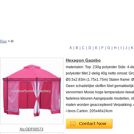
Huis
> H
A
|
B
|
C
|
D
|
E
|
F
|
G
|
H
|
I
|
J
|
K
Hexagon Gazebo
materialen: Top: 230g polyester Side: 4-d
polyester Met 2-delig 40g netto omvat: Gro
Ø3.5x2.83m (1.75x1.75m) Stalen frame:
Geen schadelijke stoffen Niet gemakkelijk
vervormen Mooie hoge temperature-/weath
fadeless kleuren Aangepaste modellen, st
maten worden geaccepteerd Verpakking: A
/ doos Carton: 205x46x24cm
No:ODF00573