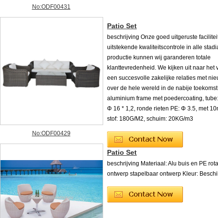
No:ODF00431
Patio Set
beschrijving Onze goed uitgeruste facilite
uitstekende kwaliteitscontrole in alle stad
productie kunnen wij garanderen totale
klanttevredenheid. We kijken uit naar het
een succesvolle zakelijke relaties met ni
over de hele wereld in de nabije toekomst
aluminium frame met poedercoating, tube:
Φ 16 * 1,2, ronde rieten PE: Φ 3.5, met 
stof: 180G/M2, schuim: 20KG/m3
No:ODF00429
Patio Set
beschrijving Materiaal: Alu buis en PE ro
ontwerp stapelbaar ontwerp Kleur: Besch