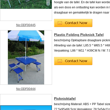
hoogte van de tafel. En de tafel kan wor
als een doos en ontlasting kan worden in 
draagbaar en gemakkelijk te dragen naar 
No:ODF00445
Plastic Folding Picknick Tafel
beschrijving Opklapbare draagbare pickni
Afmeting van de tafel: L85.5 * W65.5 * H
Verpakking: L86 * W11 * H39CM N / W: 7
No:ODF00444
Picknicktafel
beschrijving Materail: ABS + PP Tabel size
77.5x95x66.5cm Verpakking: 78.5x54x11