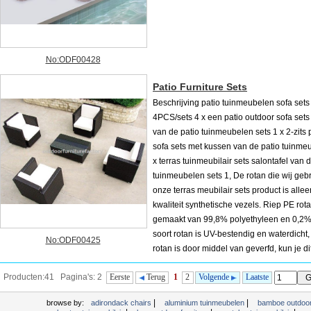
No:ODF00428
Patio Furniture Sets
Beschrijving patio tuinmeubelen sofa sets
4PCS/sets 4 x een patio outdoor sofa set
van de patio tuinmeubelen sets 1 x 2-zits 
sofa sets met kussen van de patio tuinme
x terras tuinmeubilair sets salontafel van 
tuinmeubelen sets 1, De rotan die wij geb
onze terras meubilair sets product is alle
kwaliteit synthetische vezels. Riep PE rota
gemaakt van 99,8% polyethyleen en 0,2% 
soort rotan is UV-bestendig en waterdicht
No:ODF00425
rotan is door middel van geverfd, kun je di
door het toepassen van warmte wanneer het te krijgen krassen, terwijl het lang tijd
Producten:41 Pagina's: 2
Eerste
Terug
1
2
Volgende
Laatste
nooit verdwi...
|
|
browse by:
adirondack chairs
aluminium tuinmeubelen
bamboe outdoor