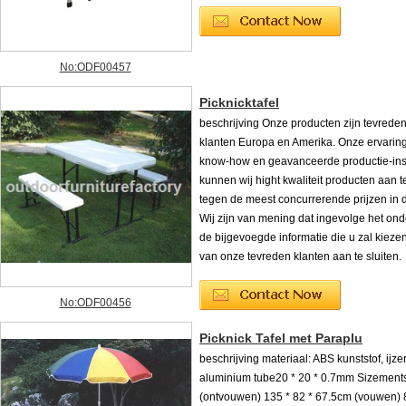
No:ODF00457
Picknicktafel
beschrijving Onze producten zijn tevrede
klanten Europa en Amerika. Onze ervaring
know-how en geavanceerde productie-inst
kunnen wij hight kwaliteit producten aan 
tegen de meest concurrerende prijzen in d
Wij zijn van mening dat ingevolge het on
de bijgevoegde informatie die u zal kiez
van onze tevreden klanten aan te sluiten.
No:ODF00456
Picknick Tafel met Paraplu
beschrijving materiaal: ABS kunststof, ijze
aluminium tube20 * 20 * 0.7mm Sizement
(ontvouwen) 135 * 82 * 67.5cm (vouwen) 8