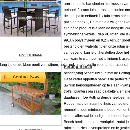
arm tuin patio bar stoelen met kussen van 
eethoek 2 x arm tuin terras bar stoelen m
de tuin, patio eethoek 1 x tuin terras bar ta
patio eethoek 1, De rotan die wij gebruik
tuin patio product is alleen de hoogste kwa
synthetische vezels. Riep PE rotan, die i
99,8% polyethyleen en 0,2% Ash, dit soort
bestendig en waterdicht, en onze rotan is
van geverfd, kun je dit herstellen door he
No:ODF00466
van warmte wanneer het te krijgen krassen,
lang tijd en de kleur nooit verdwijnen, het is ook niet gevoelig voor temperatuursch.
Potting Bench
beschrijving Accent uw tuin met de Pottin
Deze ceder oppotten bank is de perfecte p
uw tuin benodigdheden op te slaan - van 
troffel, planters om zaad pakketten, en all
daartussen. De Potting Bench heeft een i
Rubbermaid bin naar het huis van potgron
rommel tot een minimum te beperken en 
steeds alles wat je nodig hebt binnen han
Bench heeft een ruime werkplek, zodat je
ruimte om zich te verspreiden en te genie