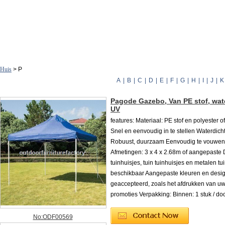
Huis
> P
A
|
B
|
C
|
D
|
E
|
F
|
G
|
H
|
I
|
J
|
K
Pagode Gazebo, Van PE stof, wat
UV
features: Materiaal: PE stof en polyester 
Snel en eenvoudig in te stellen Waterdich
Robuust, duurzaam Eenvoudig te vouwen 
Afmetingen: 3 x 4 x 2.68m of aangepaste 
tuinhuisjes, tuin tuinhuisjes en metalen tui
beschikbaar Aangepaste kleuren en desi
geaccepteerd, zoals het afdrukken van uw
promoties Verpakking: Binnen: 1 stuk / do
No:ODF00569