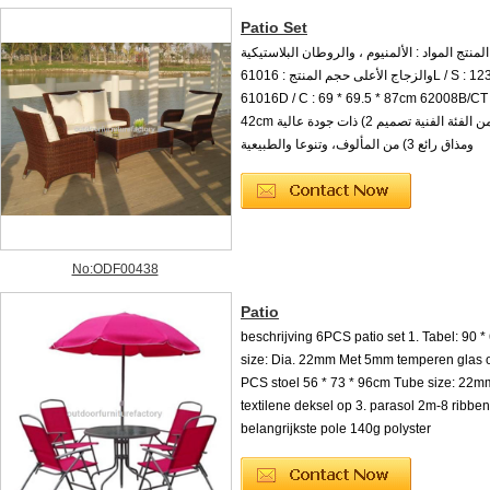
Patio Set
نتج المواد : الألمنيوم ، والروطان البلاستيكية
والزجاج الأعلى حجم المنتج : 61016L / S : 123 * 70 * 87cm
61016D / C : 69 * 69.5 * 87cm 62008B/CT :
42cm الميزات : 1) من الفئة الفنية تصميم 2) ذات جودة عالية
ومذاق رائع 3) من المألوف، وتنوعا والطبيعية
No:ODF00438
Patio
beschrijving 6PCS patio set 1. Tabel: 90 
size: Dia. 22mm Met 5mm temperen glas o
PCS stoel 56 * 73 * 96cm Tube size: 22mm
textilene deksel op 3. parasol 2m-8 ribb
belangrijkste pole 140g polyster