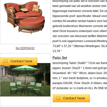
beschrijving De patio set is voorzien van e
twee gemaakt van all-weather wicker met
bijgevoegd marmeren console tafel. De se
bijpassende poef. specificatie: Ideaal voor
ruimtes All-weather wicker kaders voor la
gebruik buitenshuis Marmeren console taf
stoel Onze kussens ontworpen voor ultiem
zijn voorzien van kleurvast stoffen Match
poef is ook opgenomen Loveseat Afmeting
73,66" x 37,20 " Ottoman Afmetingen: 50,4
No:ODF00432
13,78 "
Patio Set
beschrijving Tabel: Dia80 * 72cm alu fram
pijpen, buizen: Dia25 * 1.0mm met golf ge
Vouwstoel: 46 * 60 * 86cm, stalen buis: 28 
mm, 1 * een mesh textylene, w / o armsteu
paraplu DIA2M,: Pole: Dia34, 6 ribben, dak
m² polyester, w / o crank en ALL IN ONE til