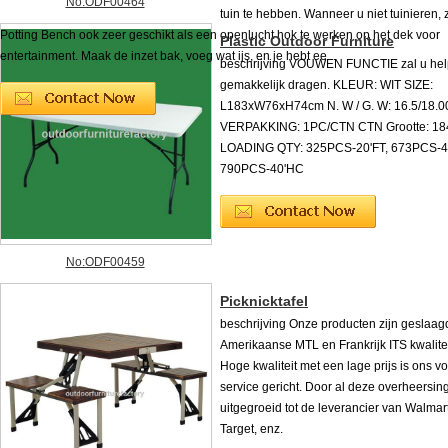
No:ODF00464
tuin te hebben. Wanneer u niet tuinieren,
Potting Bench ook zeer geschikt als een openlucht hok te werken op het dek voor
Plastic Outdoor Furniture
entertainment. Maak de inzet bak, voeg wat ijs, en je hebt ee...
beschrijving VOUWEN FUNCTIE zal u he
gemakkelijk dragen. KLEUR: WIT SIZE:
L183xW76xH74cm N. W / G. W: 16.5/18.
VERPAKKING: 1PC/CTN CTN Grootte: 184
LOADING QTY: 325PCS-20'FT, 673PCS-4
790PCS-40'HC
No:ODF00459
Picknicktafel
beschrijving Onze producten zijn geslaag
Amerikaanse MTL en Frankrijk ITS kwalite
Hoge kwaliteit met een lage prijs is ons v
service gericht. Door al deze overheersin
uitgegroeid tot de leverancier van Walmart
Target, enz.