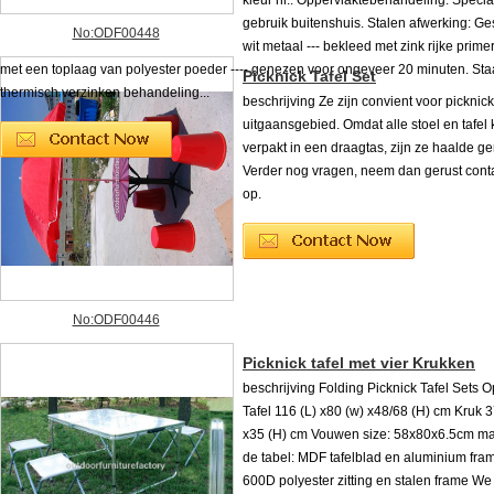
kleur nr.. Oppervlaktebehandeling: Specia
gebruik buitenshuis. Stalen afwerking: Ge
No:ODF00448
wit metaal --- bekleed met zink rijke primer
met een toplaag van polyester poeder ---- genezen voor ongeveer 20 minuten. Sta
Picknick Tafel Set
thermisch verzinken behandeling...
beschrijving Ze zijn convient voor picknick
uitgaansgebied. Omdat alle stoel en tafel
verpakt in een draagtas, zijn ze haalde ge
Verder nog vragen, neem dan gerust cont
op.
No:ODF00446
Picknick tafel met vier Krukken
beschrijving Folding Picknick Tafel Sets O
Tafel 116 (L) x80 (w) x48/68 (H) cm Kruk 3
x35 (H) cm Vouwen size: 58x80x6.5cm mat
de tabel: MDF tafelblad en aluminium fra
600D polyester zitting en stalen frame W