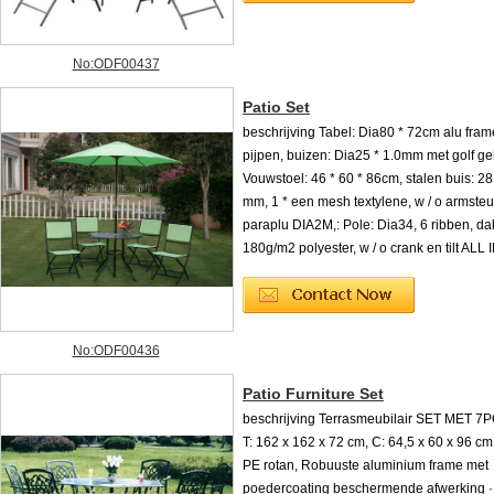
No:ODF00437
Patio Set
beschrijving Tabel: Dia80 * 72cm alu fram
pijpen, buizen: Dia25 * 1.0mm met golf ge
Vouwstoel: 46 * 60 * 86cm, stalen buis: 28 
mm, 1 * een mesh textylene, w / o armsteu
paraplu DIA2M,: Pole: Dia34, 6 ribben, dak
180g/m2 polyester, w / o crank en tilt ALL
No:ODF00436
Patio Furniture Set
beschrijving Terrasmeubilair SET MET 7PC
T: 162 x 162 x 72 cm, C: 64,5 x 60 x 96 cm 
PE rotan, Robuuste aluminium frame met
poedercoating beschermende afwerking ·