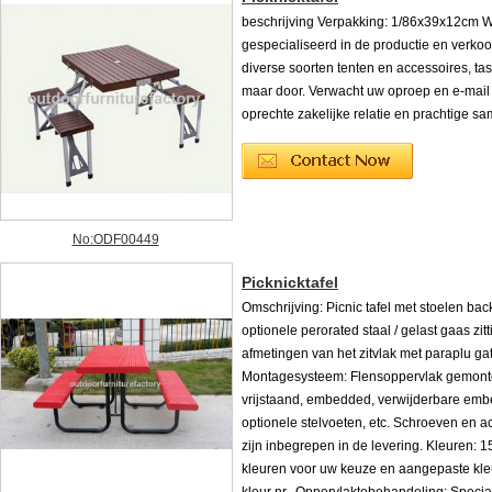
beschrijving Verpakking: 1/86x39x12cm W
gespecialiseerd in de productie en verko
diverse soorten tenten en accessoires, ta
maar door. Verwacht uw oproep en e-mail
oprechte zakelijke relatie en prachtige s
No:ODF00449
Picknicktafel
Omschrijving: Picnic tafel met stoelen bac
optionele perorated staal / gelast gaas zit
afmetingen van het zitvlak met paraplu gat
Montagesysteem: Flensoppervlak gemont
vrijstaand, embedded, verwijderbare em
optionele stelvoeten, etc. Schroeven en a
zijn inbegrepen in de levering. Kleuren: 
kleuren voor uw keuze en aangepaste kle