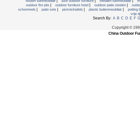
|
|
|
houten tuinmeubilair
luxe outdoor furniture
metalen tuinmeubilair
m
|
|
|
outdoor fire pits
outdoor furniture hotel
outdoor patio stoelen
outdo
|
|
|
|
schommels
patio sets
picknicktafels
plastic buitenmeubilair
potting
vrije t
Search By:
A
B
C
D
E
F
Copyright © 199
China Outdoor Fur