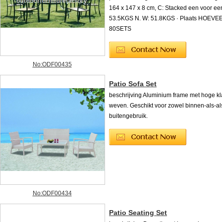
164 x 147 x 8 cm, C: Stacked een voor een
53.5KGS N. W: 51.8KGS · Plaats HOEVEEL
80SETS
No:ODF00435
Patio Sofa Set
beschrijving Aluminium frame met hoge k
weven. Geschikt voor zowel binnen-als-al
buitengebruik.
No:ODF00434
Patio Seating Set