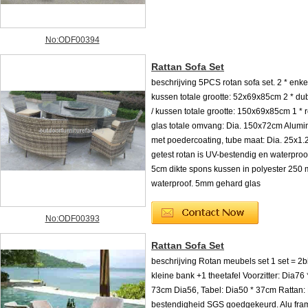
No:ODF00394
Rattan Sofa Set
beschrijving 5PCS rotan sofa set. 2 * enkel
kussen totale grootte: 52x69x85cm 2 * du
/ kussen totale grootte: 150x69x85cm 1 * ro
glas totale omvang: Dia. 150x72cm Alumi
met poedercoating, tube maat: Dia. 25x
getest rotan is UV-bestendig en waterproof
5cm dikte spons kussen in polyester 250 
waterproof. 5mm gehard glas
No:ODF00393
Rattan Sofa Set
beschrijving Rotan meubels set 1 set = 2
kleine bank +1 theetafel Voorzitter: Dia76
73cm Dia56, Tabel: Dia50 * 37cm Rattan:
bestendigheid SGS goedgekeurd. Alu fra