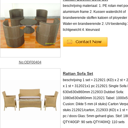
beschrijving materiaal: 1. PE rotan met p
aluminium frame 2. Kussen waterdicht of
brandwerende stoffen katoen of ployester 
Water-en brandwerende 2. UV-bestendig 
lichtgewicht 4. kleurvast
No:ODF00404
Rattan Sofa Set
beschrijving 1 set = 212921 (KD) x 2 st +
x 1 st + 312021x1 pc 212921 Single Sofa 
630x630x860mm 212933 Dubbel Sofa:
1080x630x860mm 312021 Tabel: 1000x
Cusion: Dikte 5 mm (4 stuks) Carton Verpa
stuks 212921/carton, 212933 (KD) x 1 st 
pc / doos Glas: 5mm gehard glas. Stof: 18
QTY/40GP: 90 sets QTY/40HQ: 110 sets