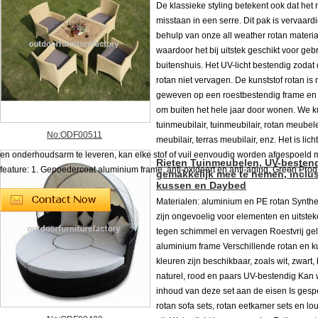
De klassieke styling betekent ook dat het 
misstaan ​​in een serre. Dit pak is vervaard
behulp van onze all weather rotan materia
waardoor het bij uitstek geschikt voor geb
buitenshuis. Het UV-licht bestendig zodat
rotan niet vervagen. De kunststof rotan is
geweven op een roestbestendig frame en
om buiten het hele jaar door wonen. We 
tuinmeubilair, tuinmeubilair, rotan meubele
No:ODF00511
meubilair, terras meubilair, enz. Het is lic
en onderhoudsarm te leveren, kan elke stof of vuil eenvoudig worden afgespoeld m
Rieten Tuinmeubelen, UV-bestend
feature: 1. Gepoedercoat aluminium frame, anti-oxideert en anti-aging, Green Produc
gemakkelijk mee te nemen, inclus
kussen en Daybed
Materialen: aluminium en PE rotan Synthe
zijn ongevoelig voor elementen en uitste
tegen schimmel en vervagen Roestvrij gel
aluminium frame Verschillende rotan en 
kleuren zijn beschikbaar, zoals wit, zwart, 
naturel, rood en paars UV-bestendig Kan 
inhoud van deze set aan de eisen Is gespe
rotan sofa sets, rotan eetkamer sets en l