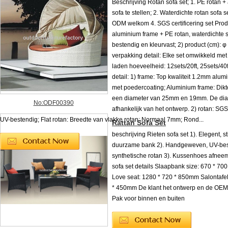
Beschrijving Rotan sofa set; 1. PE rotan 
sofa te stellen; 2. Waterdichte rotan sofa s
ODM welkom 4. SGS certificering set Produ
aluminium frame + PE rotan, waterdichte s
bestendig en kleurvast; 2) product (cm): φ 
verpakking detail: Elke set omwikkeld met k
laden hoeveelheid: 12sets/20ft, 25sets/40ft
detail: 1) frame: Top kwaliteit 1.2mm alu
met poedercoating; Aluminium frame: Dik
een diameter van 25mm en 19mm. De dia
No:ODF00390
afhankelijk van het ontwerp. 2) rotan: SGS
UV-bestendig; Flat rotan: Breedte van vlakke rotan: Normaal 7mm; Rond...
Rattan Sofa Set
beschrijving Rieten sofa set 1). Elegent, st
duurzame bank 2). Handgeweven, UV-be
synthetische rotan 3). Kussenhoes afnee
sofa set details Slaapbank size: 670 * 7
Love seat: 1280 * 720 * 850mm Salontafel
* 450mm De klant het ontwerp en de OEM 
Pak voor binnen en buiten