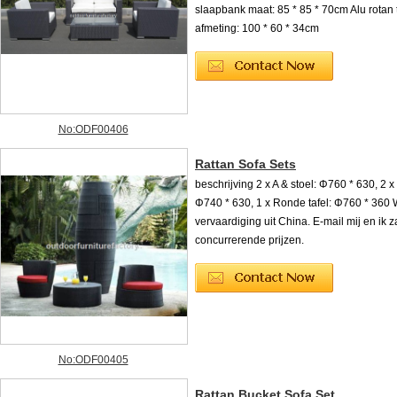
slaapbank maat: 85 * 85 * 70cm Alu rotan 
afmeting: 100 * 60 * 34cm
No:ODF00406
Rattan Sofa Sets
beschrijving 2 x A & stoel: Φ760 * 630, 2 x 
Φ740 * 630, 1 x Ronde tafel: Φ760 * 360 W
vervaardiging uit China. E-mail mij en ik za
concurrerende prijzen.
No:ODF00405
Rattan Bucket Sofa Set