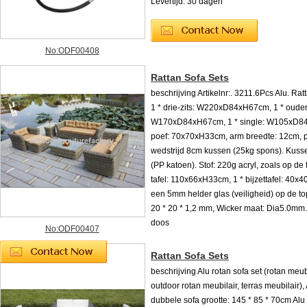
Levertijd: 30 dagen
No:ODF00408
Rattan Sofa Sets
beschrijving Artikelnr:. 3211.6Pcs Alu. Rat
1 * drie-zits: W220xD84xH67cm, 1 * ouder
W170xD84xH67cm, 1 * single: W105xD84
poef: 70x70xH33cm, arm breedte: 12cm, pe
wedstrijd 8cm kussen (25kg spons). Kuss
(PP katoen). Stof: 220g acryl, zoals op de f
tafel: 110x66xH33cm, 1 * bijzettafel: 40x
een 5mm helder glas (veiligheid) op de top
20 * 20 * 1,2 mm, Wicker maat: Dia5.0mm.
doos
No:ODF00407
Rattan Sofa Sets
beschrijving Alu rotan sofa set (rotan meu
outdoor rotan meubilair, terras meubilair),
dubbele sofa grootte: 145 * 85 * 70cm Alu