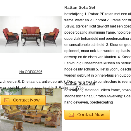
Rattan Sofa Set
beschrijving 1. Rotan: PE rotan met een 
frame, water en vuur proof 2. Frame constr
Stevig, sterk en licht gewicht met een goe
poedercoating aluminium frame, nooit roest
oppervlak behandeld met poedercoating e
en sensationele echtheid. 3. Kleur en groot
optioneel, maar ook kan worden op basis 
ontwerp en de eisen van klanten. 4. Kusse
Eenvoudig uitneembare kussen en bedek
hoge desity schuim 5. Het is voor u geschi
No:ODF00395
worden gebruikt in binnen-huis en outdoo
zich gerust 6. Drie jaar garantie gebruik 7. Deze items van de constructure is zeer s
Rattan Sofa Set
van gewicht, ook erg conmfortable 8. Water-en UV-be...
beschrijving Materiaal: eiken frame, covr
Indonesische natuur rotan Afwerking: Go
hand geweven, poedercoating