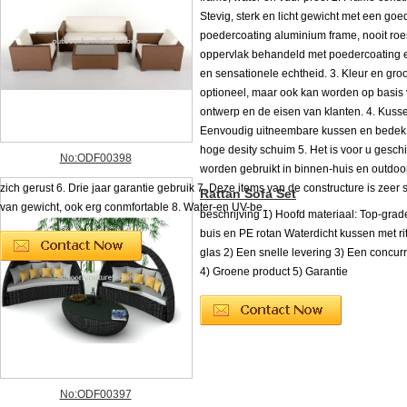
Stevig, sterk en licht gewicht met een goe
poedercoating aluminium frame, nooit roest
oppervlak behandeld met poedercoating e
en sensationele echtheid. 3. Kleur en groot
optioneel, maar ook kan worden op basis 
ontwerp en de eisen van klanten. 4. Kusse
Eenvoudig uitneembare kussen en bedek
hoge desity schuim 5. Het is voor u geschi
No:ODF00398
worden gebruikt in binnen-huis en outdoo
zich gerust 6. Drie jaar garantie gebruik 7. Deze items van de constructure is zeer s
Rattan Sofa Set
van gewicht, ook erg conmfortable 8. Water-en UV-be...
beschrijving 1) Hoofd materiaal: Top-gra
buis en PE rotan Waterdicht kussen met ri
glas 2) Een snelle levering 3) Een concurr
4) Groene product 5) Garantie
No:ODF00397