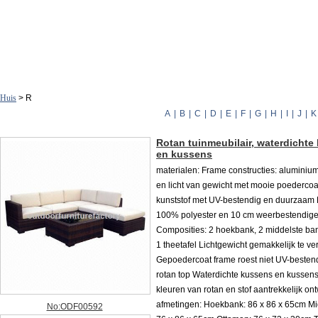
Huis
> R
A
|
B
|
C
|
D
|
E
|
F
|
G
|
H
|
I
|
J
|
K
Rotan tuinmeubilair, waterdichte
en kussens
materialen: Frame constructies: aluminium,
en licht van gewicht met mooie poedercoa
kunststof met UV-bestendig en duurzaam
100% polyester en 10 cm weerbestendig
Composities: 2 hoekbank, 2 middelste ban
1 theetafel Lichtgewicht gemakkelijk te ve
Gepoedercoat frame roest niet UV-bestend
rotan top Waterdichte kussens en kussen
kleuren van rotan en stof aantrekkelijk on
afmetingen: Hoekbank: 86 x 86 x 65cm M
No:ODF00592