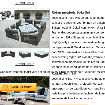
No:ODF00388
Rotan meubels Sofa Set
beschrijving Patio Meubelen / rotan meu
collectie is geschikt voor binnen en buite
Buitenmeubilair Detail Kenmerken: Ultra 
Frame: Gepoedercoat aluminium voor een
fundament Extra Strapping voor flexibilitei
High Quality armaturen gemaakt om lang
handgeweven All Weather Wicker: Gemaak
door SGS. Gemaakt van all-weather rotan 
bescherming tegen UV, oxidatie, warmte, 
schimmel en meeldauw. Het is zeer duur
No:ODF00387
tegen versplintering, gekraakt is, schilfert 
Gebouwd voor het laatst voor het buitenleven! Onze comfortabele, volledig Onzich
Rattan Sofa Set
Kussens: Dicht maar zacht schu...
beschrijving 1set = 4 sofa sets +1 theetaf
kunnen bieden is een professioneel team
ontwerpen en vervaardigen van hoge kwal
redelijke prijs in de buitenlucht en de tuin
en de eerste klas klantenservice.