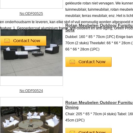
gekleurde rotan niet vervagen. We kunne
tuinmeubilair, tuinmeubilair, rotan meubele
No:ODF00525
meubilair, terras meubilair, enz. Het is lic
en onderhoudsarm te leveren, kan elke stof of vuil eenvoudig worden afgespoeld m
Rotan Meubelen Outdoor Furnitu
feature: 1. Gepoedercoat aluminium frame, anti-oxideert en anti-aging, Green Produc
Sofa
Dubbel: 160 * 85 * 70cm (1PC) Enige bank
70cm (2 stuks) Theetafel: 66 * 66 * 28cm 
66 * 66 * 28cm (1PC)
No:ODF00524
Rotan Meubelen Outdoor Furnitu
Dining
Chair: 205 * 65 * 70cm (4 stuks) Tabel: 16
45cm (1PC)