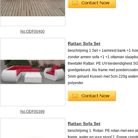
No:ODF00400
Rattan Sofa Set
beschrijving 1 Set = 1armrest bank +1 ho
zonder armen sofa +1 +1 ottaman slaapb
theetafel Rattan: PE UV-bestendigheid S
goedgekeurd. Alu frame met poedercoatin
5mm gehard Kussen met 5cm 220g waterd
polyester.
No:ODF00399
Rattan Sofa Set
beschrijving 1. Rotan: PE rotan met een 
frame, water en vuur proof 2. Frame constr