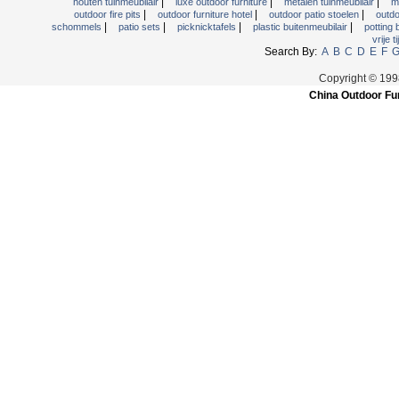
|
|
|
houten tuinmeubilair
luxe outdoor furniture
metalen tuinmeubilair
m
|
|
|
outdoor fire pits
outdoor furniture hotel
outdoor patio stoelen
outdo
|
|
|
|
schommels
patio sets
picknicktafels
plastic buitenmeubilair
potting
vrije t
Search By:
A
B
C
D
E
F
Copyright © 199
China Outdoor Fur