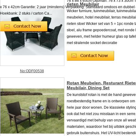
76 x 86 x 65cm Ottoman: 76 x 73 x 30cm T
rieten Meubilair
x 76 x 42cm Garantie: 2 jaar (minstens) Verpakking: Standaard omdoos en dubbel 
Wicker furniure, tuinmeubilair, tuinmeubilai
Hoekbank: 2 stuks / carton Ca...
meubelen, hotel meubilair, terras meubilair,
rieten stoel Wicker set van 5 = 1pc ronde t
stoel, alu frame gepoedercoat, met ronde 
geweven, met helder humeur glas op tafel
met stralende socket decoratie
No:ODF00538
Rotan Meubelen, Resturant Riete
Meubilair, Dining Set
De kunststof rotan is met de hand gewev
roestbestendig frame en is ontworpen om 
hele jaar door wonen. De klassieke stylin
ook dat het niet zou misstaan ​​in een serre.
vervaardigd met behulp van onze all weat
materialen, waardoor het bij uitstek geschi
gebruik buitenshuis. Het UV-licht bestend