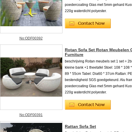
poedercoating Glas met 5mm gehard Kus
220g waterdicht polyester.
No:ODF00392
Rotan Sofa Set Rotan Meubelen 
Furniture
beschrijving Rotan meubels set 1 set = 2
kleine bank +1 theetafel Stoel: 108 * 108 
89 * 55cm Tabel: Dia60 * 37cm Rattan: P
bestendigheid SGS goedgekeurd. Alu fra
poedercoating Glas met 5mm gehard Kus
220g waterdicht polyester.
No:ODF00391
Rattan Sofa Set