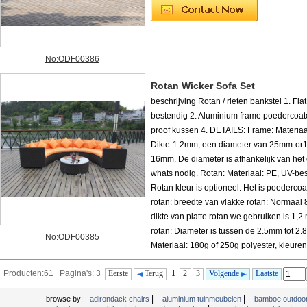
No:ODF00386
Rotan Wicker Sofa Set
beschrijving Rotan / rieten bankstel 1. Fla
bestendig 2. Aluminium frame poedercoat
proof kussen 4. DETAILS: Frame: Materiaa
Dikte-1.2mm, een diameter van 25mm-or
16mm. De diameter is afhankelijk van het
whats nodig. Rotan: Materiaal: PE, UV-be
Rotan kleur is optioneel. Het is poedercoat
rotan: breedte van vlakke rotan: Normaal
dikte van platte rotan we gebruiken is 1,
rotan: Diameter is tussen de 2.5mm tot 2
No:ODF00385
Materiaal: 180g of 250g polyester, kleuren
optioneel. Het is water-proof. Dikte van kussen: Voor diners stoelen, normaal gesp
Producten:61 Pagina's: 3
Eerste
Terug
1
2
3
Volgende
Laatste
gebruiken we 6cm of 8 cm....
|
|
browse by:
adirondack chairs
aluminium tuinmeubelen
bamboe outdoor