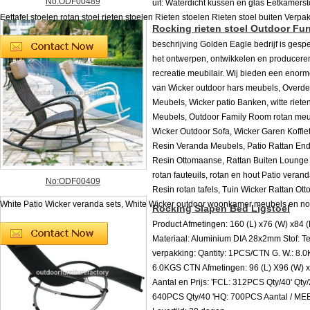
No:ODF00489
uit: Waterdicht kussen en glas Eetkamers
Eettafel stoelen rotan stoel rieten stoelen Rieten stoelen Rieten stoel buiten Verpa
Rocking rieten stoel Outdoor Fur
beschrijving Golden Eagle bedrijf is gespe
het ontwerpen, ontwikkelen en producere
recreatie meubilair. Wij bieden een enorm
van Wicker outdoor hars meubels, Overde
Meubels, Wicker patio Banken, witte riete
Meubels, Outdoor Family Room rotan meu
Wicker Outdoor Sofa, Wicker Garen Koffiet
Resin Veranda Meubels, Patio Rattan End 
Resin Ottomaanse, Rattan Buiten Lounge 
rotan fauteuils, rotan en hout Patio veran
No:ODF00409
Resin rotan tafels, Tuin Wicker Rattan Ot
White Patio Wicker veranda sets, White Wicker outdoor woonkamer meubels en no
Rocking Slapen Bed Ligstoel
Product Afmetingen: 160 (L) x76 (W) x84 
Materiaal: Aluminium DIA 28x2mm Stof: Te
verpakking: Qantity: 1PCS/CTN G. W.: 8.0
6.0KGS CTN Afmetingen: 96 (L) X96 (W) 
Aantal en Prijs: 'FCL: 312PCS Qty/40' Qty
640PCS Qty/40 'HQ: 700PCS Aantal / M