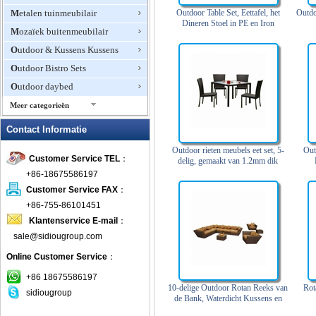
Metalen tuinmeubilair
Outdoor Table Set, Eettafel, het
Outdo
Dineren Stoel in PE en Iron
Mozaïek buitenmeubilair
Outdoor & Kussens Kussens
Outdoor Bistro Sets
Outdoor daybed
Meer categorieën
Outdoor Fire Pits
Contact Informatie
Outdoor Furniture Hotel
Outdoor rieten meubels eet set, 5-
Out
Customer Service TEL
：
Outdoor Patio Stoelen
delig, gemaakt van 1.2mm dik
aluminium buis
+86-18675586197
Outdoor Planters
Customer Service FAX
：
Outdoor rotan meubels
+86-755-86101451
Outdoor schommelstoelen
Klantenservice E-mail
：
Outdoor Zweefvliegtuigen &
sale@sidiougroup.com
Schommels
Online Customer Service
：
patio Sets
+86 18675586197
picknicktafels
10-delige Outdoor Rotan Reeks van
Rot
sidiougroup
de Bank, Waterdicht Kussens en
plastic buitenmeubilair
kussens