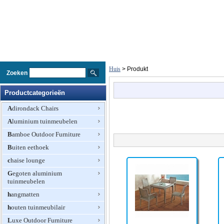
Huis
> Produkt
Zoeken
Productcategorieën
Adirondack Chairs
Aluminium tuinmeubelen
Bamboe Outdoor Furniture
Buiten eethoek
chaise lounge
Gegoten aluminium
tuinmeubelen
hangmatten
houten tuinmeubilair
Luxe Outdoor Furniture