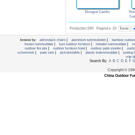
Hexagon Gazebo
Woo
Gaz
Producten:595 Pagina's: 20
Eerste
|
|
browse by:
adirondack chairs
aluminium tuinmeubelen
bamboe outdoor
|
|
|
houten tuinmeubilair
luxe outdoor furniture
metalen tuinmeubilair
m
|
|
|
outdoor fire pits
outdoor furniture hotel
outdoor patio stoelen
outdo
|
|
|
|
schommels
patio sets
picknicktafels
plastic buitenmeubilair
potting
vrije t
Search By:
A
B
C
D
E
F
Copyright © 199
China Outdoor Fur