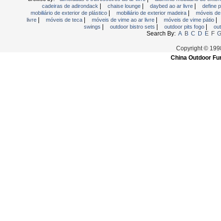
|
|
|
cadeiras de adirondack
chaise lounge
daybed ao ar livre
define 
|
|
mobiliário de exterior de plástico
mobiliário de exterior madeira
móveis de
|
|
|
|
livre
móveis de teca
móveis de vime ao ar livre
móveis de vime pátio
|
|
|
swings
outdoor bistro sets
outdoor pits fogo
ou
Search By:
A
B
C
D
E
F
Copyright © 199
China Outdoor Fur